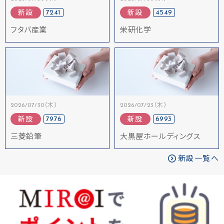
7241
4549
新設
新設
フタバ産業
栄研化学
2026/07/30（木）
2026/07/23（木）
7976
6993
新設
新設
三菱鉛筆
大黒屋ホールディングス
新設一覧へ