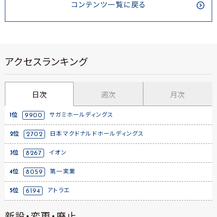
コンテンツ一覧に戻る
アクセスランキング
日次
週次
月次
1位
9900
サガミホールディングス
2位
2702
日本マクドナルドホールディングス
3位
8267
イオン
4位
8059
第一実業
5位
6194
アトラエ