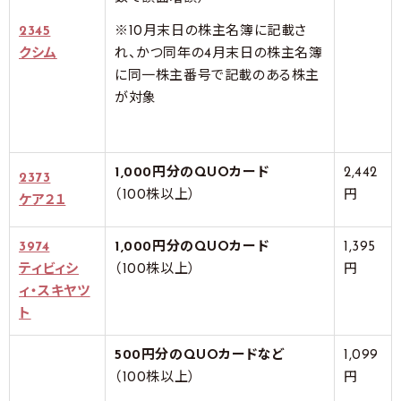
2345
※10月末日の株主名簿に記載さ
クシム
れ、かつ同年の4月末日の株主名簿
に同一株主番号で記載のある株主
が対象
1,000円分のQUOカード
2,442
2373
（100株以上）
円
ケア２１
3974
1,000円分のQUOカード
1,395
ティビィシ
（100株以上）
円
ィ・スキヤツ
ト
500円分のQUOカードなど
1,099
（100株以上）
円