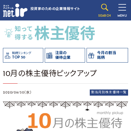
投資家のための
企業情報サイト
SEARCH
MENU
注目の
今月の割当
銘柄ランキング
TOP 50
優待企業
銘柄
10月の株主優待ピックアップ
2020/09/30（水）
割当月別株主優待一覧