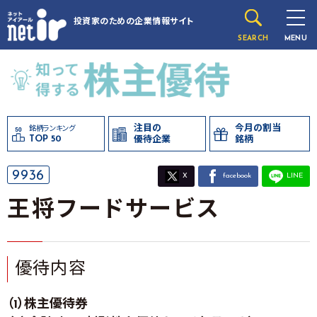
投資家のための
企業情報サイト
SEARCH
MENU
注目の
今月の割当
銘柄ランキング
TOP 50
優待企業
銘柄
9936
X
facebook
LINE
王将フードサービス
優待内容
（1）株主優待券