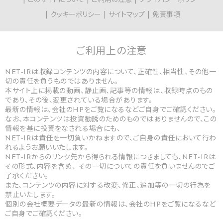
このサイトについて
ご利用の注意
プライバシーポリシー
クッキーポリシー
サイトマップ
免責事項
ご利用上の
注意
NET-IRは収録コンテンツの内容について、正確性、相当性、その他一
切の責任を負うものではありません。
本サイト上に掲載の動画、静止画、記事等の情報は、収録時点のもの
であり、その後、変更されている場合があります。
最新の情報は、会社のHPをご覧になるなどご自身でご確認ください。
なお、本コンテンツは投資勧誘のためのものではありませんので、この
情報を基に投資をなされる場合にも、
NET-IRは責任を一切負いかねますので、ご自身の責任において行わ
れるようお願いいたします。
NET-IRからのリンク先から得られる情報につきましても、NET-IRは
その形式、内容を含め、 その一切についての責任を負いませんのでご
了承ください。
また、コンテンツの内容に対する改変、修正、追加等の一切の行為を
禁止いたします。
個別の会社概要データの最新の情報は、会社のHPをご覧になるなど
ご自身でご確認ください。