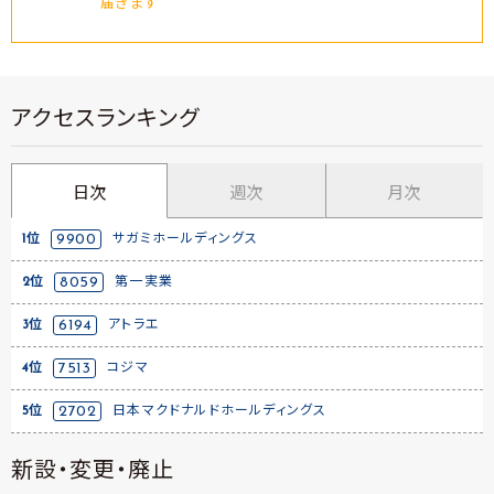
届きます
アクセスランキング
日次
週次
月次
1位
9900
サガミホールディングス
2位
8059
第一実業
3位
6194
アトラエ
4位
7513
コジマ
5位
2702
日本マクドナルドホールディングス
新設・変更・廃止