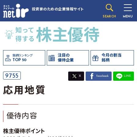
投資家のための
企業情報サイト
SEARCH
MENU
注目の
今月の割当
銘柄ランキング
TOP 50
優待企業
銘柄
9755
X
facebook
LINE
応用地質
優待内容
株主優待ポイント