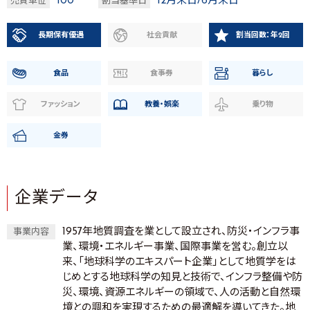
100
12月末日/6月末日
売買単位
割当基準日
長期保有優遇
社会貢献
割当回数：年2回
食品
食事券
暮らし
ファッション
教養・娯楽
乗り物
金券
企業データ
1957年地質調査を業として設立され、防災・インフラ事
事業内容
業、環境・エネルギー事業、国際事業を営む。創立以
来、「地球科学のエキスパート企業」として地質学をは
じめとする地球科学の知見と技術で、インフラ整備や防
災、環境、資源エネルギーの領域で、人の活動と自然環
境との調和を実現するための最適解を導いてきた。地