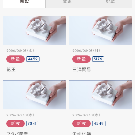
新設
変更
廃止
2026/08/05（水）
2026/08/03（月）
4452
3176
新設
新設
花王
三洋貿易
2026/07/30（木）
2026/07/30（木）
7241
4549
新設
新設
フタバ産業
栄研化学