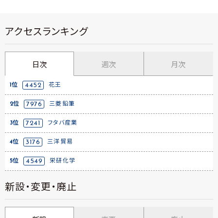
アクセスランキング
日次
週次
月次
1位
4452
花王
2位
7976
三菱鉛筆
3位
7241
フタバ産業
4位
3176
三洋貿易
5位
4549
栄研化学
新設・変更・廃止