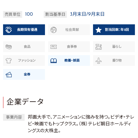
100
3月末日/9月末日
売買単位
割当基準日
長期保有優遇
社会貢献
割当回数：年2回
食品
食事券
暮らし
ファッション
教養・娯楽
乗り物
金券
企業データ
邦画大手で、アニメーションに強みを持つ。ビデオ・テレ
事業内容
ビ・映画でもトップクラス。（株）テレビ朝日ホールディ
ングスの大株主。