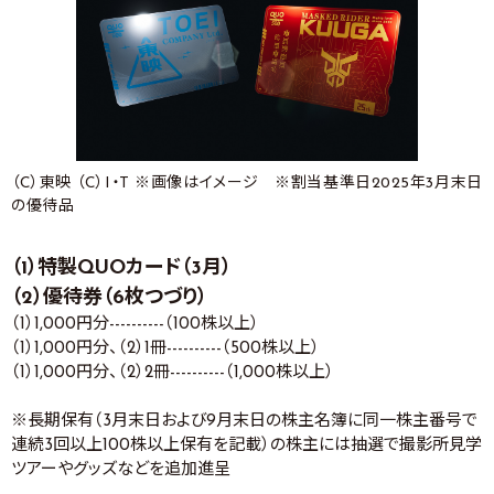
（C）東映 （C）I・T ※画像はイメージ ※割当基準日2025年3月末日
の優待品
（1）特製QUOカード（3月）
（2）優待券（6枚つづり）
（1）1,000円分----------（100株以上）
（1）1,000円分、（2）1冊----------（500株以上）
（1）1,000円分、（2）2冊----------（1,000株以上）
※長期保有（3月末日および9月末日の株主名簿に同一株主番号で
連続3回以上100株以上保有を記載）の株主には抽選で撮影所見学
ツアーやグッズなどを追加進呈