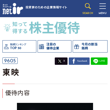
投資家のための
企業情報サイト
SEARCH
MENU
注目の
今月の割当
銘柄ランキング
TOP 50
優待企業
銘柄
9605
X
facebook
LINE
東映
優待内容