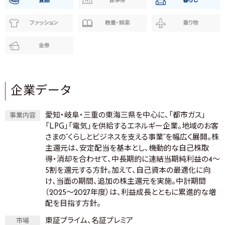
食品
食事券
暮らし
ファッション
教養・娯楽
乗り物
金券
企業データ
愛知・岐阜・三重の東海三県を中心に、「都市ガス」
事業内容
「LPG」「電気」を供給するエネルギー企業。地域のお客
さまの“くらしとビジネスを支える事業”を幅広く展開。株
主還元は、安定配当を基本とし、機動的な自己株取
得・消却を合わせて、中長期的に連結当期純利益の4～
5割を還元する方針。加えて、自己資本の最適化に向
け、当面の期間、追加の株主還元を実施。中計期間
（2025～2027年度）は、利益成長とともに累進的な増
配を目指す方針。
東証プライム、名証プレミア
市場