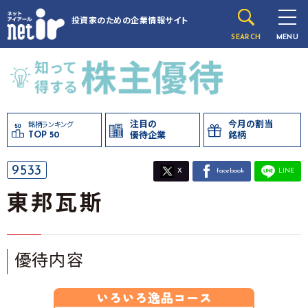
投資家のための
企業情報サイト
SEARCH
MENU
注目の
今月の割当
銘柄ランキング
TOP 50
優待企業
銘柄
9533
X
facebook
LINE
東邦瓦斯
優待内容