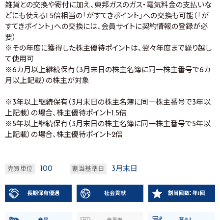
雑貨との交換や寄付に加え、東邦ガスのガス・電気料金の支払いな
どにも使える1.5倍相当の「がすてきポイント」への交換も可能（「が
すてきポイント」への交換には、会員サイトに契約情報の登録が必
要）
※その年度に獲得した株主優待ポイントは、翌々年度まで繰り越し
て使用可
※6カ月以上継続保有（3月末日の株主名簿に同一株主番号で6カ
月以上記載）の株主が対象
※3年以上継続保有（3月末日の株主名簿に同一株主番号で3年以
上記載）の場合、株主優待ポイント1.5倍
※5年以上継続保有（3月末日の株主名簿に同一株主番号で5年以
上記載）の場合、株主優待ポイント2倍
100
3月末日
売買単位
割当基準日
長期保有優遇
社会貢献
割当回数：年1回