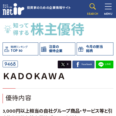
投資家のための
企業情報サイト
SEARCH
MENU
注目の
今月の割当
銘柄ランキング
TOP 50
優待企業
銘柄
9468
X
facebook
LINE
ＫＡＤＯＫＡＷＡ
優待内容
3,000円以上相当の自社グループ商品・サービス等と引