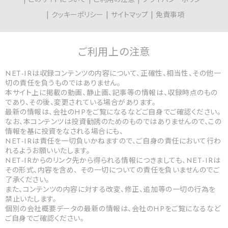
このサイトについて
ご利用の注意
プライバシーポリシー
クッキーポリシー
サイトマップ
免責事項
ご利用上の
注意
NET-IRは収録コンテンツの内容について、正確性、相当性、その他一
切の責任を負うものではありません。
本サイト上に掲載の動画、静止画、記事等の情報は、収録時点のもの
であり、その後、変更されている場合があります。
最新の情報は、会社のHPをご覧になるなどご自身でご確認ください。
なお、本コンテンツは投資勧誘のためのものではありませんので、この
情報を基に投資をなされる場合にも、
NET-IRは責任を一切負いかねますので、ご自身の責任において行わ
れるようお願いいたします。
NET-IRからのリンク先から得られる情報につきましても、NET-IRは
その形式、内容を含め、 その一切についての責任を負いませんのでご
了承ください。
また、コンテンツの内容に対する改変、修正、追加等の一切の行為を
禁止いたします。
個別の会社概要データの最新の情報は、会社のHPをご覧になるなど
ご自身でご確認ください。