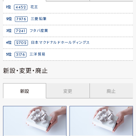
1位
4452
花王
2位
7976
三菱鉛筆
3位
7241
フタバ産業
4位
2702
日本マクドナルドホールディングス
5位
3176
三洋貿易
新設・変更・廃止
新設
変更
廃止