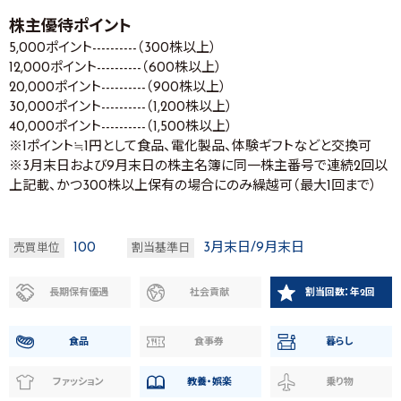
株主優待ポイント
5,000ポイント----------（300株以上）
12,000ポイント----------（600株以上）
20,000ポイント----------（900株以上）
30,000ポイント----------（1,200株以上）
40,000ポイント----------（1,500株以上）
※1ポイント≒1円として食品、電化製品、体験ギフトなどと交換可
※3月末日および9月末日の株主名簿に同一株主番号で連続2回以
上記載、かつ300株以上保有の場合にのみ繰越可（最大1回まで）
100
3月末日/9月末日
売買単位
割当基準日
長期保有優遇
社会貢献
割当回数：年2回
食品
食事券
暮らし
ファッション
教養・娯楽
乗り物