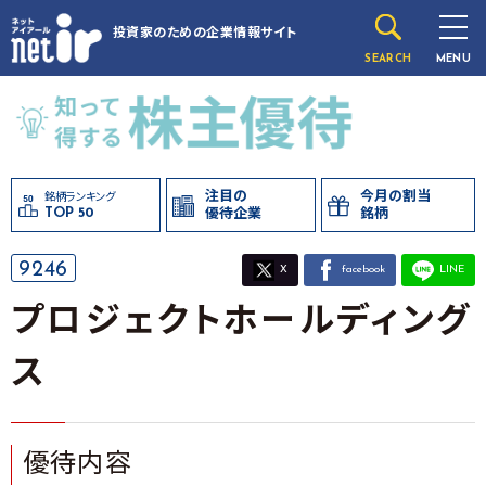
投資家のための
企業情報サイト
SEARCH
MENU
注目の
今月の割当
銘柄ランキング
TOP 50
優待企業
銘柄
9246
X
facebook
LINE
プロジェクトホールディング
ス
優待内容