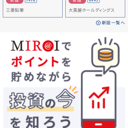
7976
6993
新設
新設
三菱鉛筆
大黒屋ホールディングス
新設一覧へ