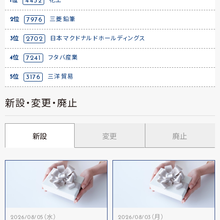
1位
4452
花王
2位
7976
三菱鉛筆
3位
2702
日本マクドナルドホールディングス
4位
7241
フタバ産業
5位
3176
三洋貿易
新設・変更・廃止
新設
変更
廃止
2026/08/05（水）
2026/08/03（月）