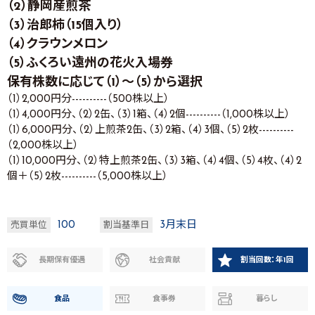
（2）静岡産煎茶
（3）治郎柿（15個入り）
（4）クラウンメロン
（5）ふくろい遠州の花火入場券
保有株数に応じて（1）～（5）から選択
（1）2,000円分----------（500株以上）
（1）4,000円分、（2）2缶、（3）1箱、（4）2個----------（1,000株以上）
（1）6,000円分、（2）上煎茶2缶、（3）2箱、（4）3個、（5）2枚----------
（2,000株以上）
（1）10,000円分、（2）特上煎茶2缶、（3）3箱、（4）4個、（5）4枚、（4）2
個＋（5）2枚----------（5,000株以上）
100
3月末日
売買単位
割当基準日
長期保有優遇
社会貢献
割当回数：年1回
食品
食事券
暮らし