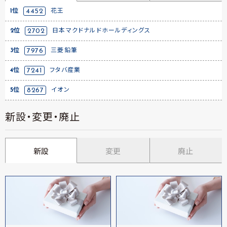
1位
4452
花王
2位
2702
日本マクドナルドホールディングス
3位
7976
三菱鉛筆
4位
7241
フタバ産業
5位
8267
イオン
新設・変更・廃止
新設
変更
廃止