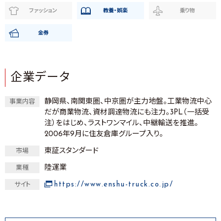
ファッション
教養・娯楽
乗り物
金券
企業データ
静岡県、南関東圏、中京圏が主力地盤。工業物流中心
事業内容
だが商業物流、資材調達物流にも注力。3PL（一括受
注）をはじめ、ラストワンマイル、中継輸送を推進。
2006年9月に住友倉庫グループ入り。
東証スタンダード
市場
陸運業
業種
https://www.enshu-truck.co.jp/
サイト