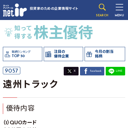
投資家のための
企業情報サイト
SEARCH
MENU
注目の
今月の割当
銘柄ランキング
TOP 50
優待企業
銘柄
9057
X
facebook
LINE
遠州トラック
優待内容
（1）QUOカード