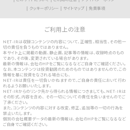
このサイトについて
ご利用の注意
プライバシーポリシー
クッキーポリシー
サイトマップ
免責事項
ご利用上の
注意
NET-IRは収録コンテンツの内容について、正確性、相当性、その他一
切の責任を負うものではありません。
本サイト上に掲載の動画、静止画、記事等の情報は、収録時点のもの
であり、その後、変更されている場合があります。
最新の情報は、会社のHPをご覧になるなどご自身でご確認ください。
なお、本コンテンツは投資勧誘のためのものではありませんので、この
情報を基に投資をなされる場合にも、
NET-IRは責任を一切負いかねますので、ご自身の責任において行わ
れるようお願いいたします。
NET-IRからのリンク先から得られる情報につきましても、NET-IRは
その形式、内容を含め、 その一切についての責任を負いませんのでご
了承ください。
また、コンテンツの内容に対する改変、修正、追加等の一切の行為を
禁止いたします。
個別の会社概要データの最新の情報は、会社のHPをご覧になるなど
ご自身でご確認ください。