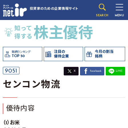
投資家のための
企業情報サイト
SEARCH
MENU
注目の
今月の割当
銘柄ランキング
TOP 50
優待企業
銘柄
9051
X
facebook
LINE
センコン物流
優待内容
（1）お米