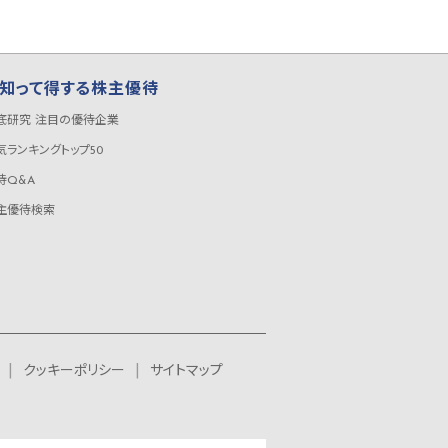
知って得する株主優待
底研究 注目の優待企業
気ランキングトップ50
待Q&A
主優待検索
クッキーポリシー
サイトマップ