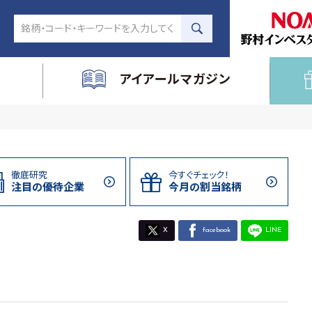
アイアールマガジン
徹底研究
今すぐチェック！
注目の
優待企業
今月の割当
銘柄
X
facebook
LINE