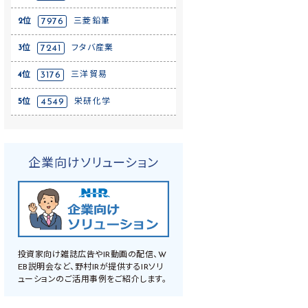
2位
7976
三菱鉛筆
3位
7241
フタバ産業
4位
3176
三洋貿易
5位
4549
栄研化学
企業向けソリューション
投資家向け雑誌広告やIR動画の配信、W
EB説明会など、野村IRが提供するIRソリ
ューションのご活用事例をご紹介します。