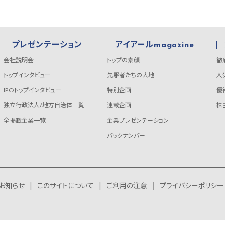
プレゼンテーション
アイアールmagazine
会社説明会
トップの素顔
徹
トップインタビュー
先駆者たちの大地
人
IPOトップインタビュー
特別企画
優
独立行政法人/地方自治体一覧
連載企画
株
全掲載企業一覧
企業プレゼンテーション
バックナンバー
お知らせ
このサイトについて
ご利用の注意
プライバシーポリシー