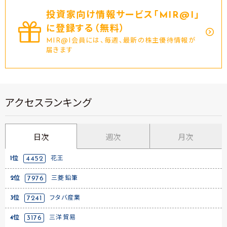
投資家向け情報サービス｢MIR@I｣
に登録する（無料）
MIR@I会員には、毎週、最新の株主優待情報が
届きます
アクセスランキング
日次
週次
月次
1位
4452
花王
2位
7976
三菱鉛筆
3位
7241
フタバ産業
4位
3176
三洋貿易