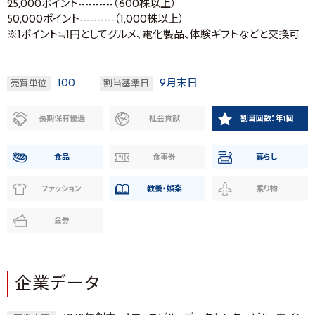
25,000ポイント----------（600株以上）
50,000ポイント----------（1,000株以上）
※1ポイント≒1円としてグルメ、電化製品、体験ギフトなどと交換可
100
9月末日
売買単位
割当基準日
長期保有優遇
社会貢献
割当回数：年1回
食品
食事券
暮らし
ファッション
教養・娯楽
乗り物
金券
企業データ