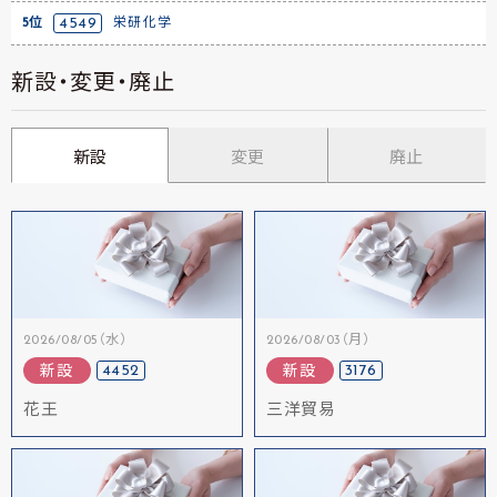
5位
4549
栄研化学
新設・変更・廃止
新設
変更
廃止
2026/08/05（水）
2026/08/03（月）
4452
3176
新設
新設
花王
三洋貿易