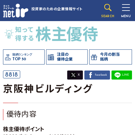
投資家のための
企業情報サイト
SEARCH
MENU
注目の
今月の割当
銘柄ランキング
TOP 50
優待企業
銘柄
8818
X
facebook
LINE
京阪神ビルディング
優待内容
株主優待ポイント