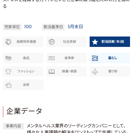
ストレスを軽減する力や、いきいきと仕事に取り組むための力を高め
る
100
3月末日
売買単位
割当基準日
長期保有優遇
社会貢献
割当回数：年1回
食品
食事券
暮らし
ファッション
教養・娯楽
乗り物
金券
企業データ
メンタルヘルス業界のリーディングカンパニーとして、
事業内容
様々な人事課題の解決をワンストップで支援している。