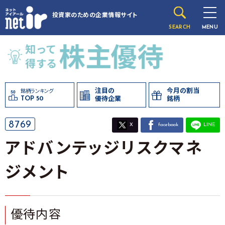
投資家のための
企業情報サイト
SEARCH
MENU
注目の
今月の割当
銘柄ランキング
TOP 50
優待企業
銘柄
8769
X
facebook
LINE
アドバンテッジリスクマネ
ジメント
優待内容