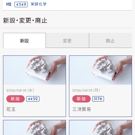
5位
4549
栄研化学
新設・変更・廃止
新設
変更
廃止
2026/08/05（水）
2026/08/03（月）
4452
3176
新設
新設
花王
三洋貿易