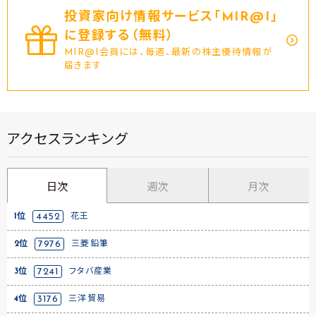
投資家向け情報サービス｢MIR@I｣
に登録する（無料）
MIR@I会員には、毎週、最新の株主優待情報が
届きます
アクセスランキング
日次
週次
月次
1位
4452
花王
2位
7976
三菱鉛筆
3位
7241
フタバ産業
4位
3176
三洋貿易