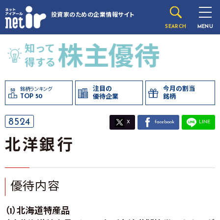
投資家のための
企業情報サイト
SEARCH
MENU
注目の
今月の割当
銘柄ランキング
TOP 50
優待企業
銘柄
8524
X
facebook
LINE
北洋銀行
優待内容
（1）北海道特産品