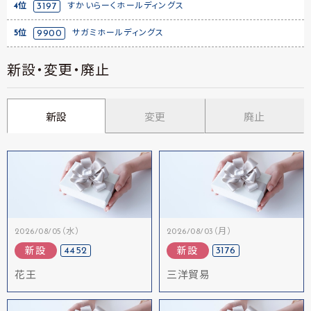
4位
3197
すかいらーくホールディングス
5位
9900
サガミホールディングス
新設・変更・廃止
新設
変更
廃止
2026/08/05（水）
2026/08/03（月）
4452
3176
新設
新設
花王
三洋貿易