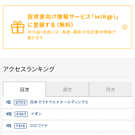
投資家向け情報サービス｢MIR@I｣
に登録する（無料）
MIR@I会員には、毎週、最新の株主優待情報が
届きます
アクセスランキング
日次
週次
月次
1位
2702
日本マクドナルドホールディングス
2位
8267
イオン
3位
7616
コロワイド