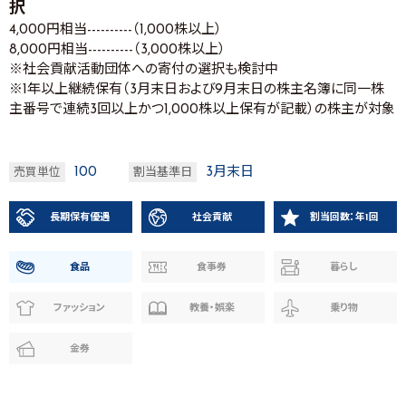
択
4,000円相当----------（1,000株以上）
8,000円相当----------（3,000株以上）
※社会貢献活動団体への寄付の選択も検討中
※1年以上継続保有（3月末日および9月末日の株主名簿に同一株
主番号で連続3回以上かつ1,000株以上保有が記載）の株主が対象
100
3月末日
売買単位
割当基準日
長期保有優遇
社会貢献
割当回数：年1回
食品
食事券
暮らし
ファッション
教養・娯楽
乗り物
金券