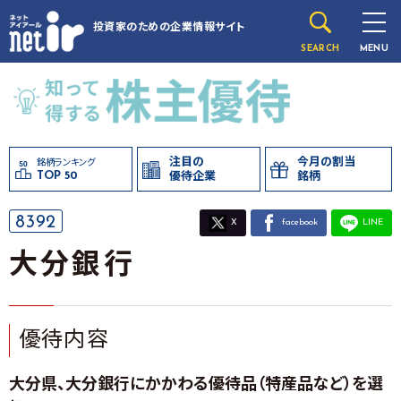
投資家のための
企業情報サイト
SEARCH
MENU
注目の
今月の割当
銘柄ランキング
TOP 50
優待企業
銘柄
8392
X
facebook
LINE
大分銀行
優待内容
大分県、大分銀行にかかわる優待品（特産品など）を選