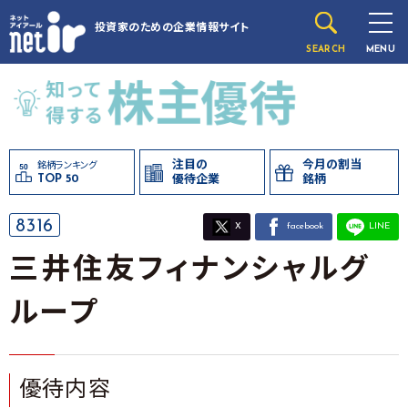
投資家のための
企業情報サイト
SEARCH
MENU
注目の
今月の割当
銘柄ランキング
TOP 50
優待企業
銘柄
8316
X
facebook
LINE
三井住友フィナンシャルグ
ループ
優待内容