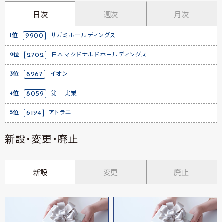
日次
週次
月次
1位
9900
サガミホールディングス
2位
2702
日本マクドナルドホールディングス
3位
8267
イオン
4位
8059
第一実業
5位
6194
アトラエ
新設・変更・廃止
新設
変更
廃止