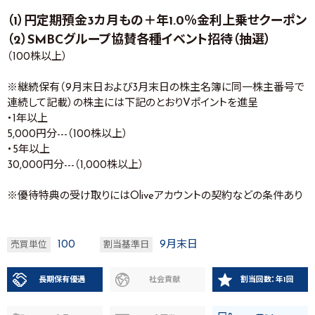
（1）円定期預金3カ月もの＋年1.0％金利上乗せクーポン
（2）SMBCグループ協賛各種イベント招待（抽選）
（100株以上）
※継続保有（9月末日および3月末日の株主名簿に同一株主番号で
連続して記載）の株主には下記のとおりVポイントを進呈
・1年以上
5,000円分---（100株以上）
・5年以上
30,000円分---（1,000株以上）
※優待特典の受け取りにはOliveアカウントの契約などの条件あり
100
9月末日
売買単位
割当基準日
長期保有優遇
社会貢献
割当回数：年1回