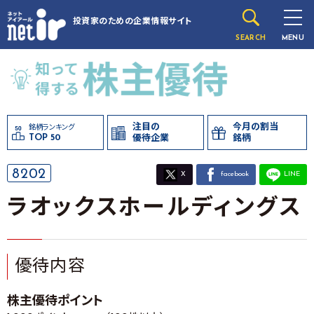
投資家のための
企業情報サイト
SEARCH
MENU
注目の
今月の割当
銘柄ランキング
TOP 50
優待企業
銘柄
8202
X
facebook
LINE
ラオックスホールディングス
優待内容
株主優待ポイント