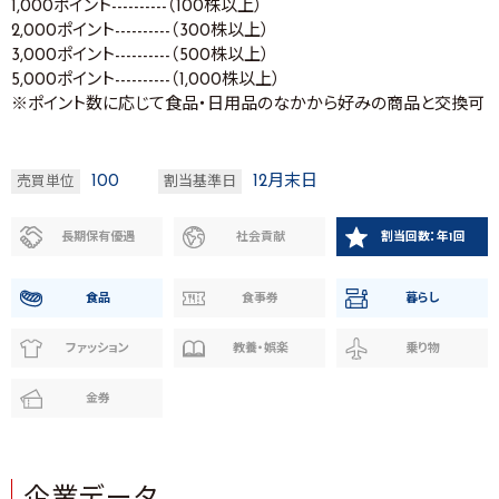
1,000ポイント----------（100株以上）
2,000ポイント----------（300株以上）
3,000ポイント----------（500株以上）
5,000ポイント----------（1,000株以上）
※ポイント数に応じて食品・日用品のなかから好みの商品と交換可
100
12月末日
売買単位
割当基準日
長期保有優遇
社会貢献
割当回数：年1回
食品
食事券
暮らし
ファッション
教養・娯楽
乗り物
金券