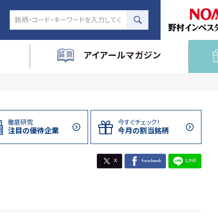
アイアールマガジン
徹底研究
今すぐチェック！
注目の
優待企業
今月の割当
銘柄
X
facebook
LINE