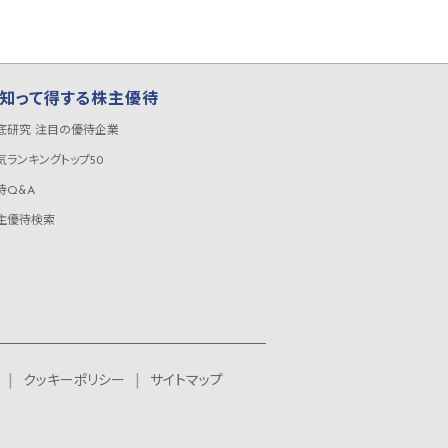
知って得する株主優待
底研究 注目の優待企業
気ランキングトップ50
待Q&A
主優待検索
クッキーポリシー
サイトマップ