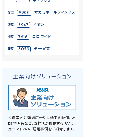
ディングス
2位
9900
サガミホールディングス
3位
8267
イオン
4位
7616
コロワイド
5位
8059
第一実業
企業向けソリューション
投資家向け雑誌広告やIR動画の配信、W
EB説明会など、野村IRが提供するIRソリ
ューションのご活用事例をご紹介します。