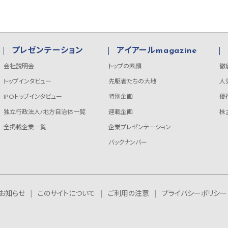
プレゼンテーション
アイアールmagazine
会社説明会
トップの素顔
徹
トップインタビュー
先駆者たちの大地
人
IPOトップインタビュー
特別企画
優
独立行政法人/地方自治体一覧
連載企画
株
全掲載企業一覧
企業プレゼンテーション
バックナンバー
お知らせ
このサイトについて
ご利用の注意
プライバシーポリシー