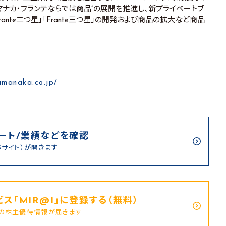
マナカ・フランテならでは商品”の展開を推進し、新プライベートブ
「Frante二つ星」「Frante三つ星」の開発および商品の拡大など商品
amanaka.co.jp/
ート/業績などを確認
部サイト）が開きます
ス｢MIR@I｣に登録する（無料）
新の株主優待情報が届きます