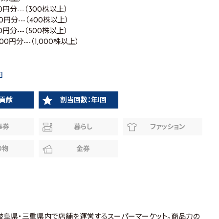
500円分---（300株以上）
500円分---（400株以上）
500円分---（500株以上）
000円分---（1,000株以上）
日
貢献
割当回数：年1回
事券
暮らし
ファッション
り物
金券
岐阜県・三重県内で店舗を運営するスーパーマーケット。商品力の