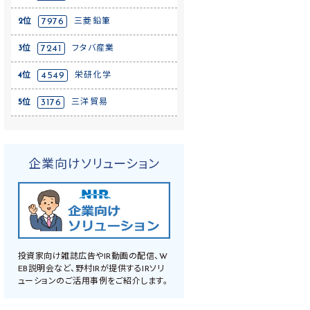
2位
7976
三菱鉛筆
3位
7241
フタバ産業
4位
4549
栄研化学
5位
3176
三洋貿易
企業向けソリューション
投資家向け雑誌広告やIR動画の配信、W
EB説明会など、野村IRが提供するIRソリ
ューションのご活用事例をご紹介します。