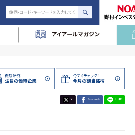
アイアールマガジン
徹底研究
今すぐチェック！
注目の
優待企業
今月の割当
銘柄
X
facebook
LINE