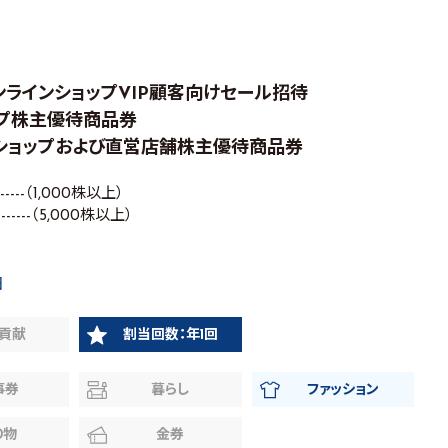
式オンラインショップVIP顧客向けセール招待
ョップ株主優待商品券
インショップおよび直営店舗株主優待商品券
-----（1,000株以上）
------（5,000株以上）
日
貢献
割当回数：年1回
事券
暮らし
ファッション
り物
金券