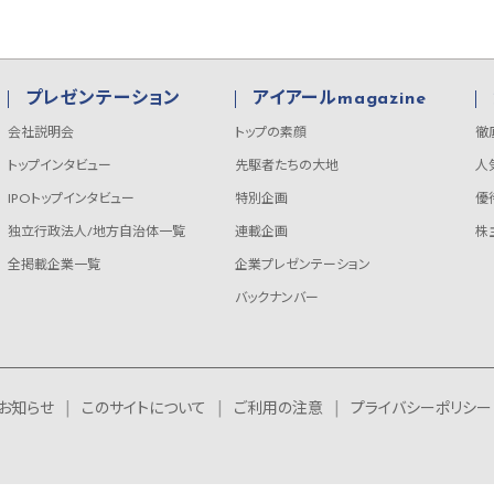
プレゼンテーション
アイアールmagazine
会社説明会
トップの素顔
徹
トップインタビュー
先駆者たちの大地
人
IPOトップインタビュー
特別企画
優
独立行政法人/地方自治体一覧
連載企画
株
全掲載企業一覧
企業プレゼンテーション
バックナンバー
お知らせ
このサイトについて
ご利用の注意
プライバシーポリシー