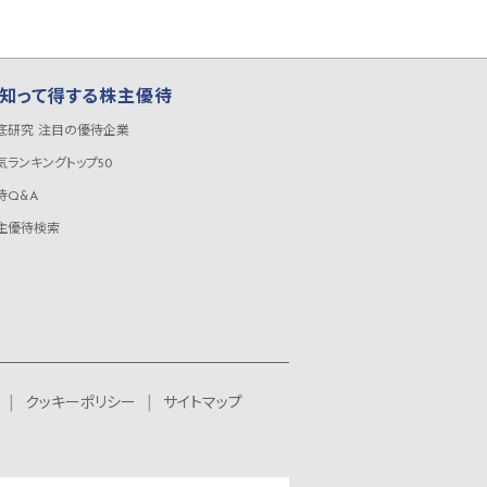
知って得する株主優待
底研究 注目の優待企業
気ランキングトップ50
待Q&A
主優待検索
クッキーポリシー
サイトマップ