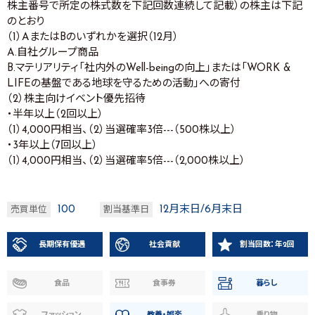
株主番号で所定の株式数を下記回数連続して記載）の株主は下記
のとおり
（1）AまたはBのいずれかを選択（12月）
A.自社グループ商品
B.マテリアリティ「社内外のWell-beingの向上」または「WORK &
LIFEの基盤である地球を守るための活動」への寄付
（2）株主向けイベント優先招待
・半年以上（2回以上）
（1）4,000円相当、（2）当選確率3倍---（500株以上）
・3年以上（7回以上）
（1）4,000円相当、（2）当選確率5倍---（2,000株以上）
100
12月末日/6月末日
売買単位
割当基準日
長期保有優遇
社会貢献
割当回数：年2回
食品
食事券
暮らし