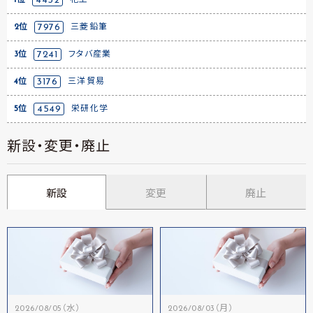
1位
4452
花王
2位
7976
三菱鉛筆
3位
7241
フタバ産業
4位
3176
三洋貿易
5位
4549
栄研化学
新設・変更・廃止
新設
変更
廃止
2026/08/05（水）
2026/08/03（月）