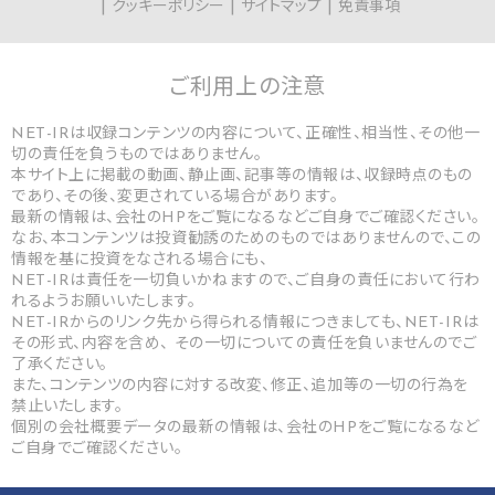
クッキーポリシー
サイトマップ
免責事項
ご利用上の
注意
NET-IRは収録コンテンツの内容について、正確性、相当性、その他一
切の責任を負うものではありません。
本サイト上に掲載の動画、静止画、記事等の情報は、収録時点のもの
であり、その後、変更されている場合があります。
最新の情報は、会社のHPをご覧になるなどご自身でご確認ください。
なお、本コンテンツは投資勧誘のためのものではありませんので、この
情報を基に投資をなされる場合にも、
NET-IRは責任を一切負いかねますので、ご自身の責任において行わ
れるようお願いいたします。
NET-IRからのリンク先から得られる情報につきましても、NET-IRは
その形式、内容を含め、 その一切についての責任を負いませんのでご
了承ください。
また、コンテンツの内容に対する改変、修正、追加等の一切の行為を
禁止いたします。
個別の会社概要データの最新の情報は、会社のHPをご覧になるなど
ご自身でご確認ください。