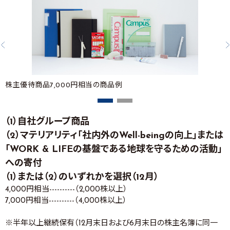
株主優待商品7,000円相当の商品例
（1）自社グループ商品
（2）マテリアリティ「社内外のWell-beingの向上」または
「WORK & LIFEの基盤である地球を守るための活動」
への寄付
（1）または（2）のいずれかを選択（12月）
4,000円相当----------（2,000株以上）
7,000円相当----------（4,000株以上）
※半年以上継続保有（12月末日および6月末日の株主名簿に同一