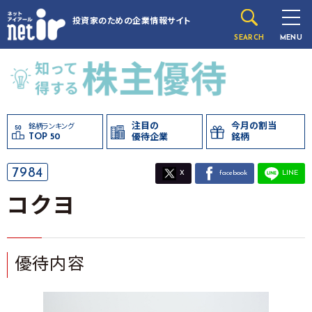
投資家のための
企業情報サイト
SEARCH
MENU
注目の
今月の割当
銘柄ランキング
TOP 50
優待企業
銘柄
7984
X
facebook
LINE
コクヨ
優待内容