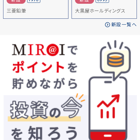
7976
6993
新設
新設
三菱鉛筆
大黒屋ホールディングス
新設一覧へ