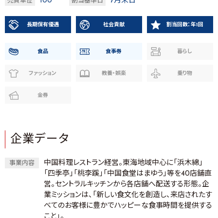
100
7月末日
売買単位
割当基準日
長期保有優遇
社会貢献
割当回数：年1回
食品
食事券
暮らし
ファッション
教養・娯楽
乗り物
金券
企業データ
中国料理レストラン経営。東海地域中心に「浜木綿」
事業内容
「四季亭」「桃李蹊」「中国食堂はまゆう」等を40店舗直
営。セントラルキッチンから各店舗へ配送する形態。企
業ミッションは、「新しい食文化を創造し、来店されたす
べてのお客様に豊かでハッピーな食事時間を提供する
こと」。