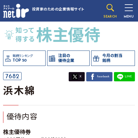
投資家のための
企業情報サイト
SEARCH
MENU
注目の
今月の割当
銘柄ランキング
TOP 50
優待企業
銘柄
7682
X
facebook
LINE
浜木綿
優待内容
株主優待券