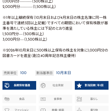
1,000円分----------（500株以上）
2,000円分----------（1,500株以上）
※1年以上継続保有（10月末日および4月末日の株主名簿に同一株
主番号で連続3回以上記載）ですべての期間において保有株数が基
準を満たしている株主には下記のとおり進呈
1,500円分---（500株以上）
3,000円分---（1,500株以上）
※2026年10月末日に500株以上保有の株主を対象に1,000円分の
図書カードを進呈（創立40周年記念株主優待）
100
10月末日
売買単位
割当基準日
長期保有優遇
社会貢献
割当回数：年1回
食品
食事券
暮らし
ファッション
教養・娯楽
乗り物