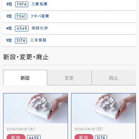
2位
7976
三菱鉛筆
3位
7241
フタバ産業
4位
4549
栄研化学
5位
3176
三洋貿易
新設・変更・廃止
新設
変更
廃止
2026/08/05（水）
2026/08/03（月）
4452
3176
新設
新設