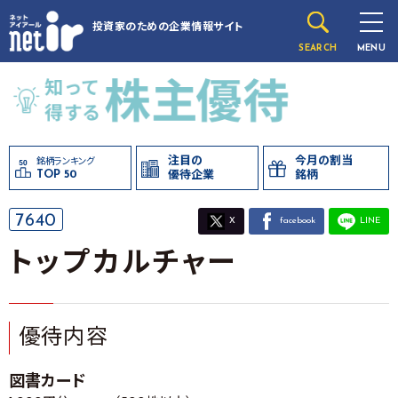
投資家のための
企業情報サイト
SEARCH
MENU
注目の
今月の割当
銘柄ランキング
TOP 50
優待企業
銘柄
7640
X
facebook
LINE
トップカルチャー
優待内容
図書カード