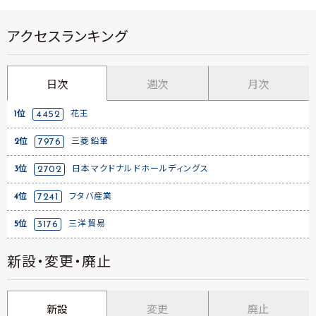
アクセスランキング
日次
週次
月次
1位
4452
花王
2位
7976
三菱鉛筆
3位
2702
日本マクドナルドホールディングス
4位
7241
フタバ産業
5位
3176
三洋貿易
新設・変更・廃止
新設
変更
廃止