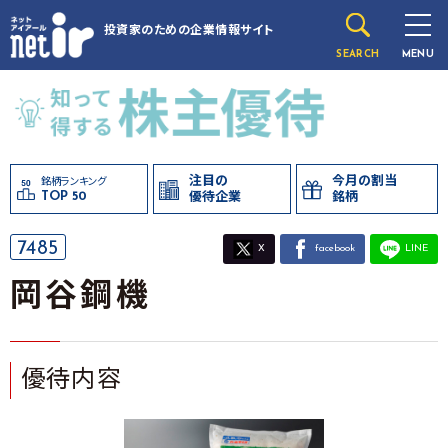
投資家のための
企業情報サイト
SEARCH
MENU
注目の
今月の割当
銘柄ランキング
TOP 50
優待企業
銘柄
7485
X
facebook
LINE
岡谷鋼機
優待内容