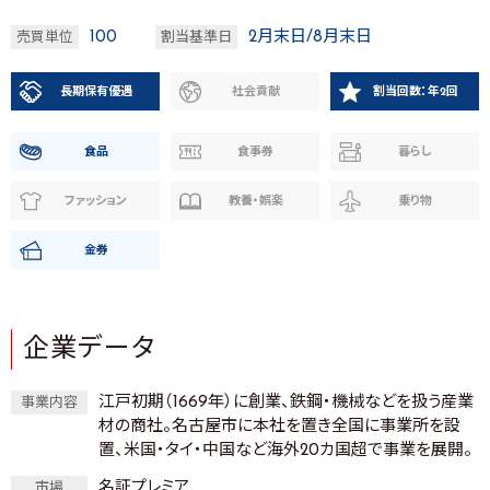
100
2月末日/8月末日
売買単位
割当基準日
長期保有優遇
社会貢献
割当回数：年2回
食品
食事券
暮らし
ファッション
教養・娯楽
乗り物
金券
企業データ
江戸初期（1669年）に創業、鉄鋼・機械などを扱う産業
事業内容
材の商社。名古屋市に本社を置き全国に事業所を設
置、米国・タイ・中国など海外20カ国超で事業を展開。
名証プレミア
市場