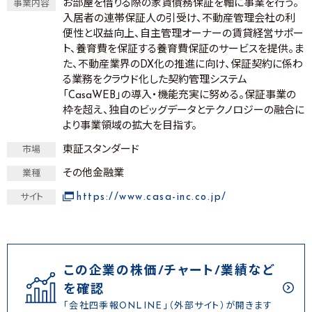
お部屋を借りる際の家賃債務保証を軸に事業を行う。
事業内容
入居者の連帯保証人の引受け、不動産管理会社の利
便性と収益向上、自主管理オーナーの賃貸経営サポー
ト、養育費を保証する養育費保証のサービスを提供。ま
た、不動産業界のDX化の推進に向け、保証契約に係わ
る業務をクラウド化した契約管理システム
「CasaWEB」の導入・機能充実に努める。保証事業の
枠を超え、独自のビッグデータとテクノロジーの融合に
より事業領域の拡大を目指す。
東証スタンダード
市場
その他金融業
業種
https://www.casa-inc.co.jp/
サイト
この企業の株価/チャート/業績など
を確認
「会社四季報ONLINE」（外部サイト）が開きます