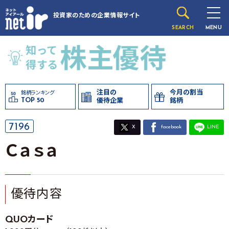
投資家のための
企業情報サイト
SEARCH
MENU
注目の
今月の割当
銘柄ランキング
TOP 50
優待企業
銘柄
7196
X
facebook
LINE
Ｃａｓａ
優待内容
QUOカード