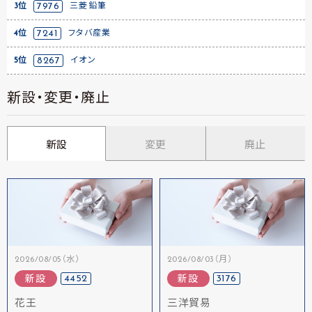
3位
7976
三菱鉛筆
4位
7241
フタバ産業
5位
8267
イオン
新設・変更・廃止
新設
変更
廃止
2026/08/05（水）
2026/08/03（月）
4452
3176
新設
新設
花王
三洋貿易