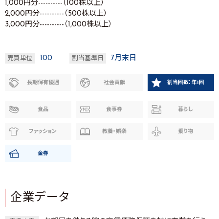
1,000円分----------（100株以上）
2,000円分----------（500株以上）
3,000円分----------（1,000株以上）
100
7月末日
売買単位
割当基準日
長期保有優遇
社会貢献
割当回数：年1回
食品
食事券
暮らし
ファッション
教養・娯楽
乗り物
金券
企業データ