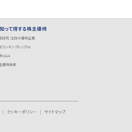
知って得する株主優待
底研究 注目の優待企業
気ランキングトップ50
待Q&A
主優待検索
クッキーポリシー
サイトマップ