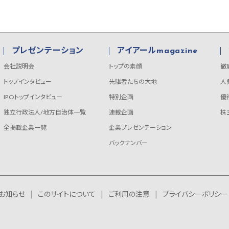
プレゼンテーション
アイアールmagazine
会社説明会
トップの素顔
徹
トップインタビュー
先駆者たちの大地
人
IPOトップインタビュー
特別企画
優
独立行政法人/地方自治体一覧
連載企画
株
全掲載企業一覧
企業プレゼンテーション
バックナンバー
お知らせ
このサイトについて
ご利用の注意
プライバシーポリシー