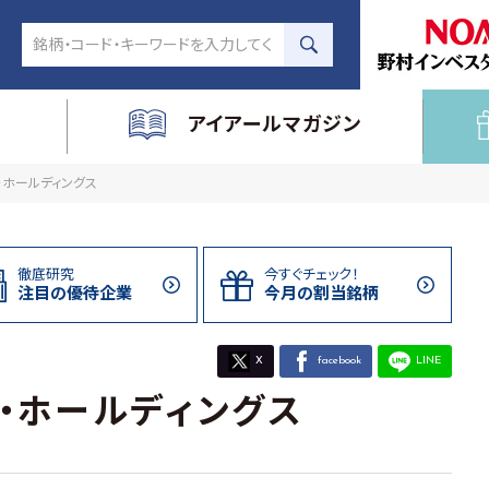
アイアールマガジン
プ・ホールディングス
徹底研究
今すぐチェック！
注目の
優待企業
今月の割当
銘柄
X
facebook
LINE
・ホールディングス