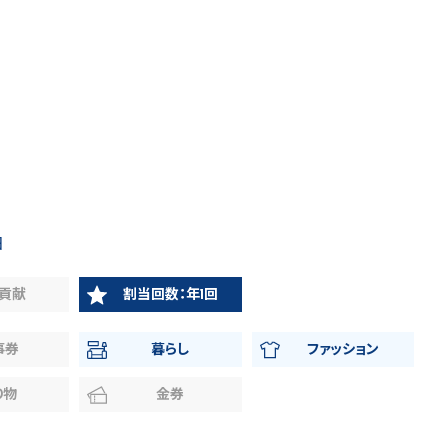
日
貢献
割当回数：年1回
事券
暮らし
ファッション
り物
金券