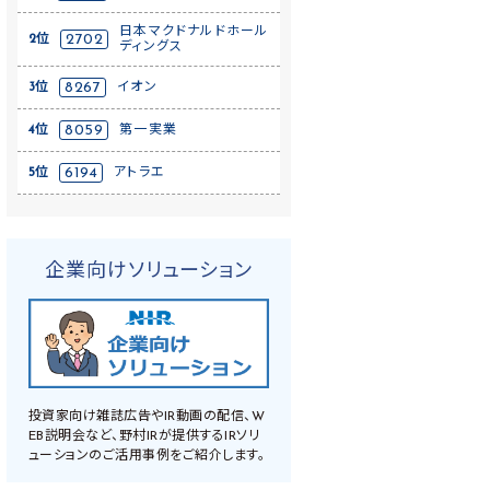
日本マクドナルドホール
2位
2702
ディングス
3位
8267
イオン
4位
8059
第一実業
5位
6194
アトラエ
企業向けソリューション
投資家向け雑誌広告やIR動画の配信、W
EB説明会など、野村IRが提供するIRソリ
ューションのご活用事例をご紹介します。