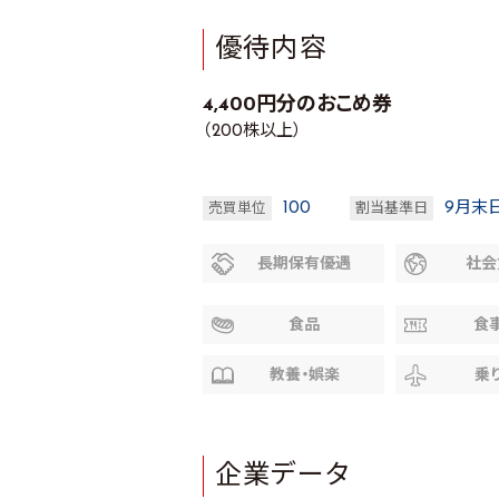
優待内容
4,400円分のおこめ券
（200株以上）
100
9月末
売買単位
割当基準日
長期保有優遇
社会
食品
食
教養・娯楽
乗
企業データ