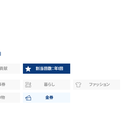
日
貢献
割当回数：年1回
事券
暮らし
ファッション
り物
金券