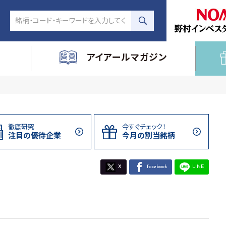
アイアールマガジン
徹底研究
今すぐチェック！
注目の
優待企業
今月の割当
銘柄
X
facebook
LINE