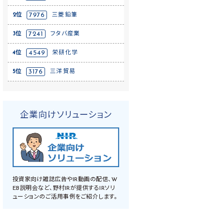
2位
7976
三菱鉛筆
3位
7241
フタバ産業
4位
4549
栄研化学
5位
3176
三洋貿易
企業向けソリューション
投資家向け雑誌広告やIR動画の配信、W
EB説明会など、野村IRが提供するIRソリ
ューションのご活用事例をご紹介します。