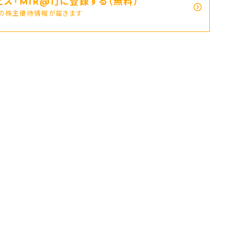
ス｢MIR@I｣に登録する（無料）
新の株主優待情報が届きます