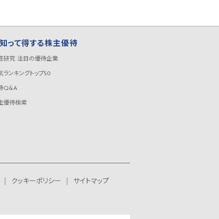
知って得する株主優待
底研究 注目の優待企業
気ランキングトップ50
待Q&A
主優待検索
クッキーポリシー
サイトマップ