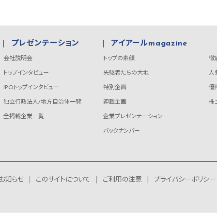
プレゼンテーション
アイアールmagazine
会社説明会
トップの素顔
徹
トップインタビュー
先駆者たちの大地
人
IPOトップインタビュー
特別企画
優
独立行政法人/地方自治体一覧
連載企画
株
全掲載企業一覧
企業プレゼンテーション
バックナンバー
お知らせ
このサイトについて
ご利用の注意
プライバシーポリシー