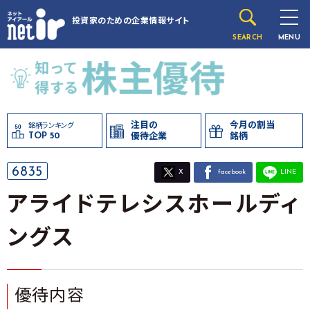
投資家のための
企業情報サイト
SEARCH
MENU
注目の
今月の割当
銘柄ランキング
TOP 50
優待企業
銘柄
6835
X
facebook
LINE
アライドテレシスホールディ
ングス
優待内容