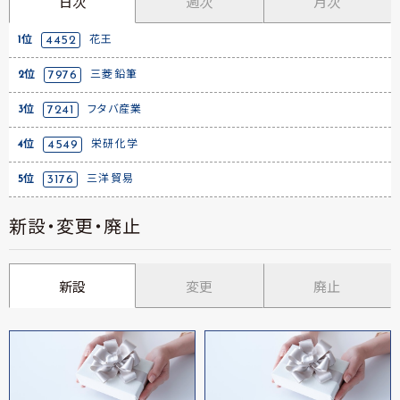
日次
週次
月次
1位
4452
花王
2位
7976
三菱鉛筆
3位
7241
フタバ産業
4位
4549
栄研化学
5位
3176
三洋貿易
新設・変更・廃止
新設
変更
廃止