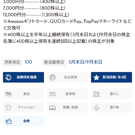
3,000円分----------（400株以上）
7,000円分----------（800株以上）
12,000円分----------（1,200株以上）
※Amazonギフトカード、QUOカードPay、PayPayマネーライトなど
と交換可
※400株以上を半年以上継続保有（3月末日および9月末日の株主
名簿に400株以上保有を連続2回以上記載）の株主が対象
100
3月末日/9月末日
売買単位
割当基準日
長期保有優遇
社会貢献
割当回数：年2回
食品
食事券
暮らし
ファッション
教養・娯楽
乗り物
金券