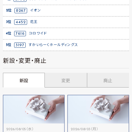
2位
8267
イオン
3位
4452
花王
4位
7616
コロワイド
5位
3197
すかいらーくホールディングス
新設・変更・廃止
新設
変更
廃止
2026/08/05（水）
2026/08/03（月）