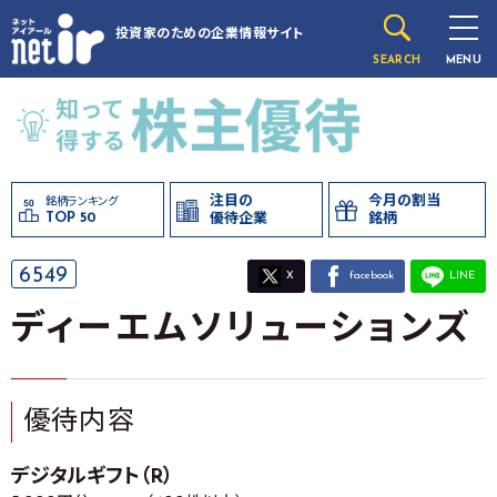
投資家のための
企業情報サイト
SEARCH
MENU
注目の
今月の割当
銘柄ランキング
TOP 50
優待企業
銘柄
6549
X
facebook
LINE
ディーエムソリューションズ
優待内容
デジタルギフト（R）