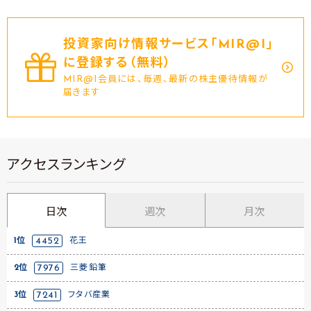
投資家向け情報サービス｢MIR@I｣
に登録する（無料）
MIR@I会員には、毎週、最新の株主優待情報が
届きます
アクセスランキング
日次
週次
月次
1位
4452
花王
2位
7976
三菱鉛筆
3位
7241
フタバ産業