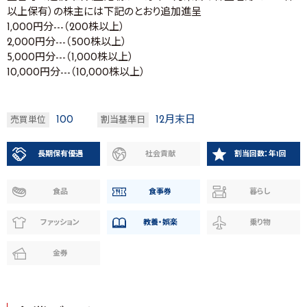
以上保有）の株主には下記のとおり追加進呈
1,000円分---（200株以上）
2,000円分---（500株以上）
5,000円分---（1,000株以上）
10,000円分---（10,000株以上）
100
12月末日
売買単位
割当基準日
長期保有優遇
社会貢献
割当回数：年1回
食品
食事券
暮らし
ファッション
教養・娯楽
乗り物
金券