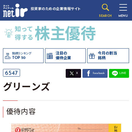
投資家のための
企業情報サイト
SEARCH
MENU
注目の
今月の割当
銘柄ランキング
TOP 50
優待企業
銘柄
6547
X
facebook
LINE
グリーンズ
優待内容