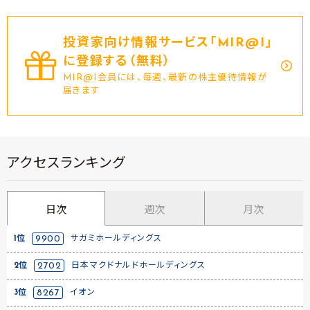
投資家向け情報サービス｢MIR@I｣
に登録する（無料）
MIR@I会員には、毎週、最新の株主優待情報が
届きます
アクセスランキング
日次
週次
月次
1位
9900
サガミホールディングス
2位
2702
日本マクドナルドホールディングス
3位
8267
イオン