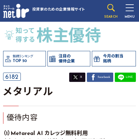
投資家のための
企業情報サイト
SEARCH
MENU
注目の
今月の割当
銘柄ランキング
TOP 50
優待企業
銘柄
6182
X
facebook
LINE
メタリアル
優待内容
（1）Metareal AI カレッジ無料利用