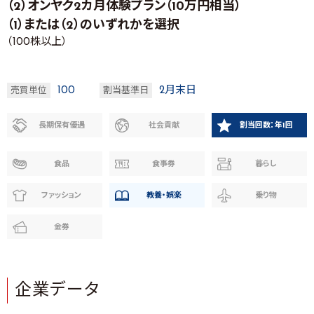
（2）オンヤク2カ月体験プラン（10万円相当）
（1）または（2）のいずれかを選択
（100株以上）
100
2月末日
売買単位
割当基準日
長期保有優遇
社会貢献
割当回数：年1回
食品
食事券
暮らし
ファッション
教養・娯楽
乗り物
金券
企業データ