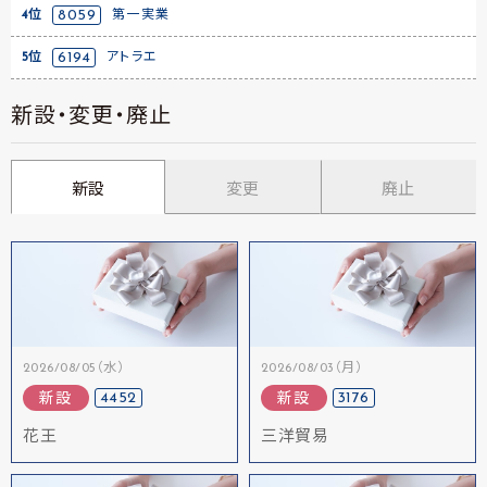
4位
8059
第一実業
5位
6194
アトラエ
新設・変更・廃止
新設
変更
廃止
2026/08/05（水）
2026/08/03（月）
4452
3176
新設
新設
花王
三洋貿易