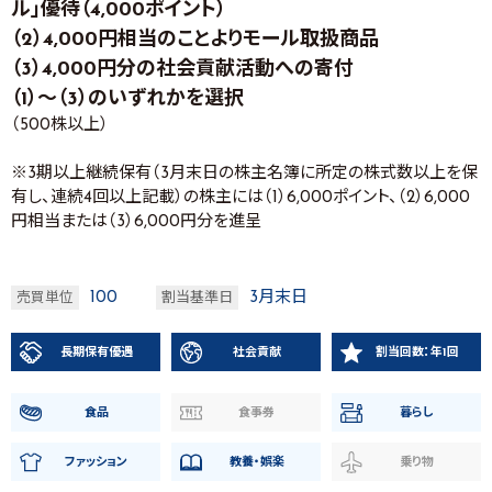
ル」優待（4,000ポイント）
（2）4,000円相当のことよりモール取扱商品
（3）4,000円分の社会貢献活動への寄付
（1）～（3）のいずれかを選択
（500株以上）
※3期以上継続保有（3月末日の株主名簿に所定の株式数以上を保
有し、連続4回以上記載）の株主には（1）6,000ポイント、（2）6,000
円相当または（3）6,000円分を進呈
100
3月末日
売買単位
割当基準日
長期保有優遇
社会貢献
割当回数：年1回
食品
食事券
暮らし
ファッション
教養・娯楽
乗り物