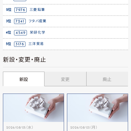
2位
7976
三菱鉛筆
3位
7241
フタバ産業
4位
4549
栄研化学
5位
3176
三洋貿易
新設・変更・廃止
新設
変更
廃止
2026/08/05（水）
2026/08/03（月）