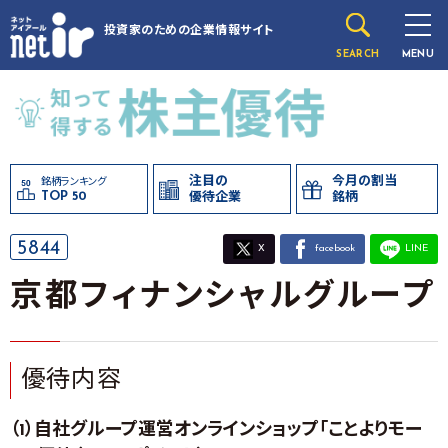
投資家のための
企業情報サイト
SEARCH
MENU
注目の
今月の割当
銘柄ランキング
TOP 50
優待企業
銘柄
5844
X
facebook
LINE
京都フィナンシャルグループ
優待内容
（1）自社グループ運営オンラインショップ「ことよりモー