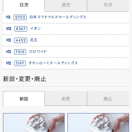
日次
週次
月次
1位
2702
日本マクドナルドホールディングス
2位
8267
イオン
3位
4452
花王
4位
7616
コロワイド
5位
3197
すかいらーくホールディングス
新設・変更・廃止
新設
変更
廃止