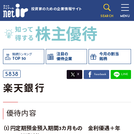
投資家のための
企業情報サイト
SEARCH
MENU
注目の
今月の割当
銘柄ランキング
TOP 50
優待企業
銘柄
5838
X
facebook
LINE
楽天銀行
優待内容
（1）円定期預金預入期間3カ月もの 金利優遇＋年