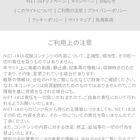
NET-IRトップページ
キャンペーン
お知らせ
このサイトについて
ご利用の注意
プライバシーポリシー
クッキーポリシー
サイトマップ
免責事項
ご利用上の
注意
NET-IRは収録コンテンツの内容について、正確性、相当性、その他一
切の責任を負うものではありません。
本サイト上に掲載の動画、静止画、記事等の情報は、収録時点のもの
であり、その後、変更されている場合があります。
最新の情報は、会社のHPをご覧になるなどご自身でご確認ください。
なお、本コンテンツは投資勧誘のためのものではありませんので、この
情報を基に投資をなされる場合にも、
NET-IRは責任を一切負いかねますので、ご自身の責任において行わ
れるようお願いいたします。
NET-IRからのリンク先から得られる情報につきましても、NET-IRは
その形式、内容を含め、 その一切についての責任を負いませんのでご
了承ください。
また、コンテンツの内容に対する改変、修正、追加等の一切の行為を
禁止いたします。
個別の会社概要データの最新の情報は、会社のHPをご覧になるなど