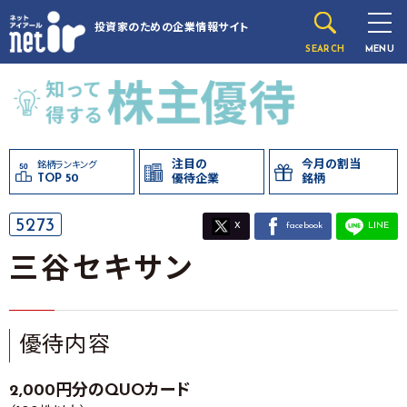
投資家のための
企業情報サイト
SEARCH
MENU
注目の
今月の割当
銘柄ランキング
TOP 50
優待企業
銘柄
5273
X
facebook
LINE
三谷セキサン
優待内容
2,000円分のQUOカード