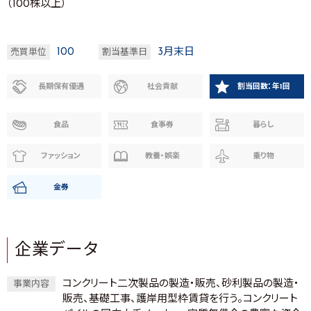
（100株以上）
100
3月末日
売買単位
割当基準日
長期保有優遇
社会貢献
割当回数：年1回
食品
食事券
暮らし
ファッション
教養・娯楽
乗り物
金券
企業データ
コンクリート二次製品の製造・販売、砂利製品の製造・
事業内容
販売、基礎工事、護岸用型枠賃貸を行う。コンクリート