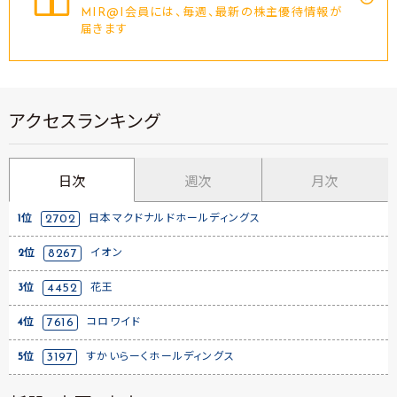
MIR@I会員には、毎週、最新の株主優待情報が
届きます
アクセスランキング
日次
週次
月次
1位
2702
日本マクドナルドホールディングス
2位
8267
イオン
3位
4452
花王
4位
7616
コロワイド
5位
3197
すかいらーくホールディングス