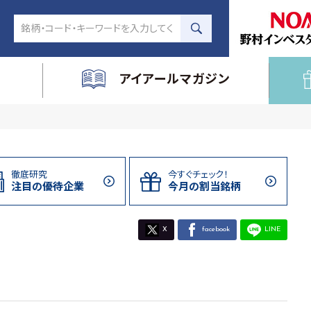
アイアールマガジン
徹底研究
今すぐチェック！
注目の
優待企業
今月の割当
銘柄
X
facebook
LINE