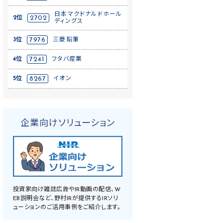
日本マクドナルドホール
2位
2702
ディングス
3位
7976
三菱鉛筆
4位
7241
フタバ産業
5位
8267
イオン
企業向けソリューション
投資家向け雑誌広告やIR動画の配信、W
EB説明会など、野村IRが提供するIRソリ
ューションのご活用事例をご紹介します。