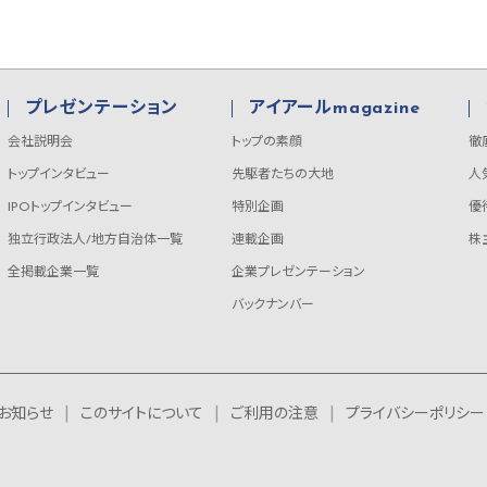
プレゼンテーション
アイアールmagazine
会社説明会
トップの素顔
徹
トップインタビュー
先駆者たちの大地
人
IPOトップインタビュー
特別企画
優
独立行政法人/地方自治体一覧
連載企画
株
全掲載企業一覧
企業プレゼンテーション
バックナンバー
お知らせ
このサイトについて
ご利用の注意
プライバシーポリシー