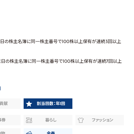
末日の株主名簿に同一株主番号で100株以上保有が連続3回以上
末日の株主名簿に同一株主番号で100株以上保有が連続7回以上
日
貢献
割当回数：年1回
事券
暮らし
ファッション
り物
金券