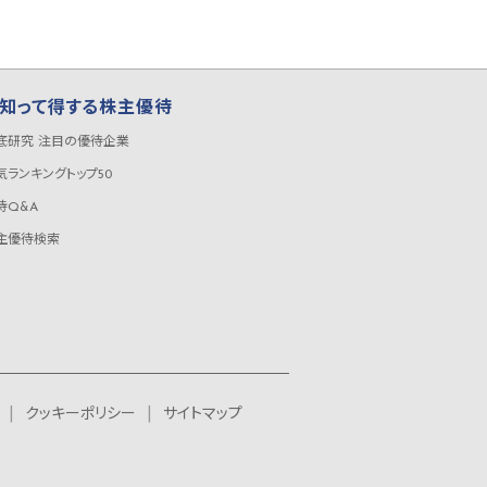
知って得する株主優待
底研究 注目の優待企業
気ランキングトップ50
待Q&A
主優待検索
クッキーポリシー
サイトマップ