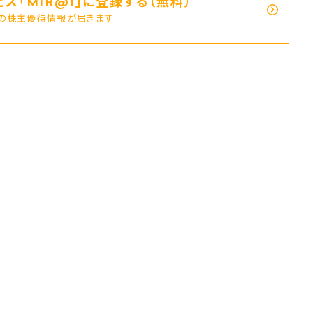
ス｢MIR@I｣に登録する（無料）
新の株主優待情報が届きます