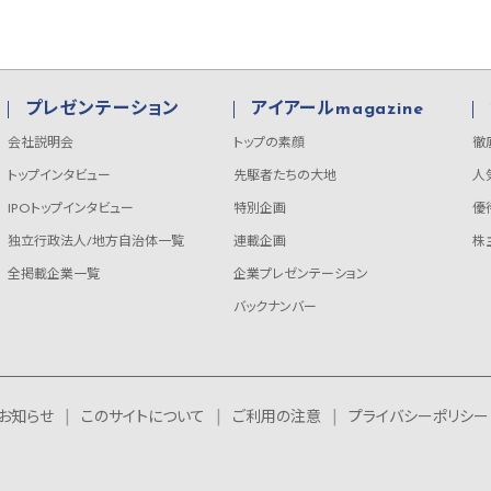
プレゼンテーション
アイアールmagazine
会社説明会
トップの素顔
徹
トップインタビュー
先駆者たちの大地
人
IPOトップインタビュー
特別企画
優
独立行政法人/地方自治体一覧
連載企画
株
全掲載企業一覧
企業プレゼンテーション
バックナンバー
お知らせ
このサイトについて
ご利用の注意
プライバシーポリシー