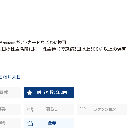
、Amazonギフトカードなどと交換可
月末日の株主名簿に同一株主番号で連続3回以上300株以上の保有
日/6月末日
貢献
割当回数：年2回
事券
暮らし
ファッション
り物
金券