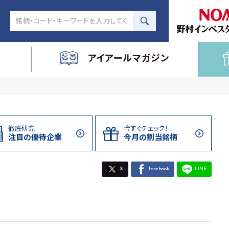
アイアールマガジン
徹底研究
今すぐチェック！
注目の
優待企業
今月の割当
銘柄
X
facebook
LINE