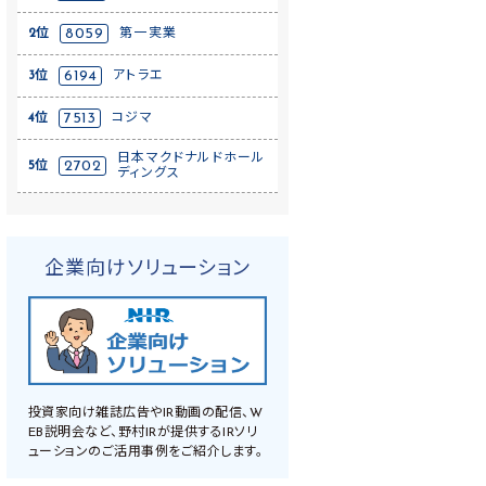
2位
8059
第一実業
3位
6194
アトラエ
4位
7513
コジマ
日本マクドナルドホール
5位
2702
ディングス
企業向けソリューション
投資家向け雑誌広告やIR動画の配信、W
EB説明会など、野村IRが提供するIRソリ
ューションのご活用事例をご紹介します。