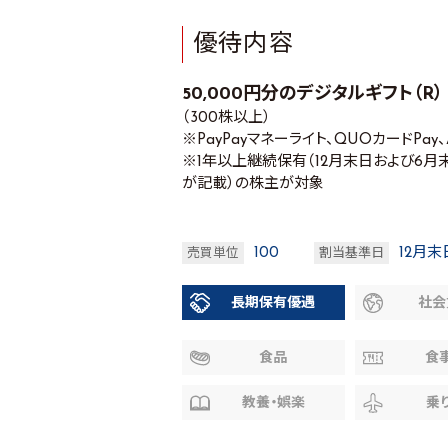
優待内容
50,000円分のデジタルギフト（R）
（300株以上）
※PayPayマネーライト、QUOカードPay
※1年以上継続保有（12月末日および6
が記載）の株主が対象
100
12月末
売買単位
割当基準日
長期保有優遇
社会
食品
食
教養・娯楽
乗