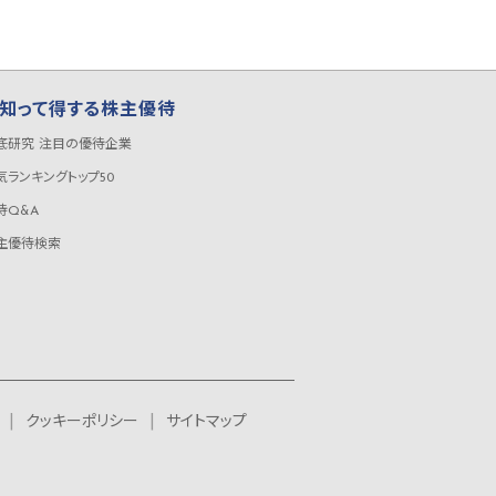
知って得する株主優待
底研究 注目の優待企業
気ランキングトップ50
待Q&A
主優待検索
クッキーポリシー
サイトマップ