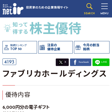
投資家のための
企業情報サイト
SEARCH
MENU
注目の
今月の割当
銘柄ランキング
TOP 50
優待企業
銘柄
4193
X
facebook
LINE
ファブリカホールディングス
優待内容
6,000円分の電子ギフト