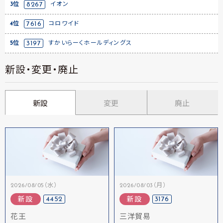
3位
8267
イオン
4位
7616
コロワイド
5位
3197
すかいらーくホールディングス
新設・変更・廃止
新設
変更
廃止
2026/08/05（水）
2026/08/03（月）
4452
3176
新設
新設
花王
三洋貿易