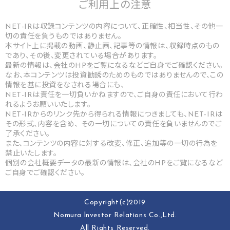
ご利用上の
注意
NET-IRは収録コンテンツの内容について、正確性、相当性、その他一
切の責任を負うものではありません。
本サイト上に掲載の動画、静止画、記事等の情報は、収録時点のもの
であり、その後、変更されている場合があります。
最新の情報は、会社のHPをご覧になるなどご自身でご確認ください。
なお、本コンテンツは投資勧誘のためのものではありませんので、この
情報を基に投資をなされる場合にも、
NET-IRは責任を一切負いかねますので、ご自身の責任において行わ
れるようお願いいたします。
NET-IRからのリンク先から得られる情報につきましても、NET-IRは
その形式、内容を含め、 その一切についての責任を負いませんのでご
了承ください。
また、コンテンツの内容に対する改変、修正、追加等の一切の行為を
禁止いたします。
個別の会社概要データの最新の情報は、会社のHPをご覧になるなど
ご自身でご確認ください。
Copyright(c)2019
Nomura lnvestor Relations Co.,Ltd.
All Rights Reserved.