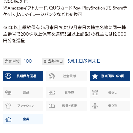
（200株以上）
※Amazonギフトカード、QUOカードPay、PlayStation（R）Storeチ
ケット、JALマイレージバンクなどと交換可
※1年以上継続保有（3月末日および9月末日の株主名簿に同一株
主番号で200株以上保有を連続3回以上記載）の株主には12,000
円分を進呈
100
3月末日/9月末日
売買単位
割当基準日
長期保有優遇
社会貢献
割当回数：年2回
食品
食事券
暮らし
ファッション
教養・娯楽
乗り物
金券