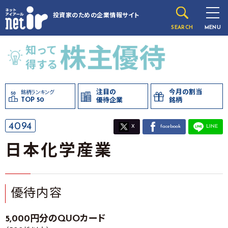
投資家のための
企業情報サイト
SEARCH
MENU
注目の
今月の割当
銘柄ランキング
TOP 50
優待企業
銘柄
4094
X
facebook
LINE
日本化学産業
優待内容
5,000円分のQUOカード