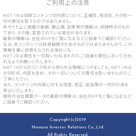
ご利用上の
注意
NET-IRは収録コンテンツの内容について、正確性、相当性、その他一
切の責任を負うものではありません。
本サイト上に掲載の動画、静止画、記事等の情報は、収録時点のもの
であり、その後、変更されている場合があります。
最新の情報は、会社のHPをご覧になるなどご自身でご確認ください。
なお、本コンテンツは投資勧誘のためのものではありませんので、この
情報を基に投資をなされる場合にも、
NET-IRは責任を一切負いかねますので、ご自身の責任において行わ
れるようお願いいたします。
NET-IRからのリンク先から得られる情報につきましても、NET-IRは
その形式、内容を含め、 その一切についての責任を負いませんのでご
了承ください。
また、コンテンツの内容に対する改変、修正、追加等の一切の行為を
禁止いたします。
個別の会社概要データの最新の情報は、会社のHPをご覧になるなど
ご自身でご確認ください。
Copyright(c)2019
Nomura lnvestor Relations Co.,Ltd.
All Rights Reserved.