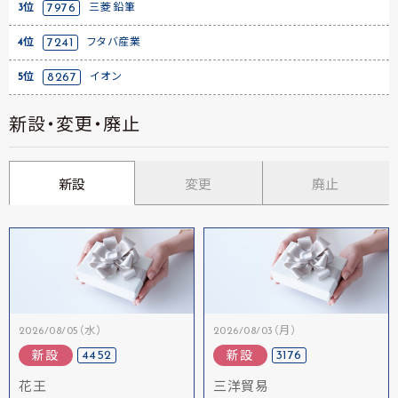
3位
7976
三菱鉛筆
4位
7241
フタバ産業
5位
8267
イオン
新設・変更・廃止
新設
変更
廃止
2026/08/05（水）
2026/08/03（月）
4452
3176
新設
新設
花王
三洋貿易