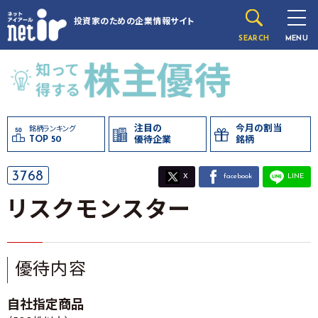
投資家のための
企業情報サイト
SEARCH
MENU
注目の
今月の割当
銘柄ランキング
TOP 50
優待企業
銘柄
3768
X
facebook
LINE
リスクモンスター
優待内容
自社指定商品