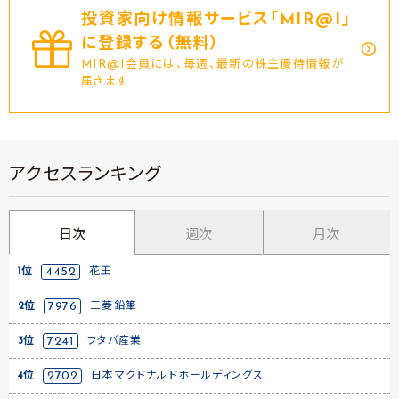
投資家向け情報サービス｢MIR@I｣
に登録する（無料）
MIR@I会員には、毎週、最新の株主優待情報が
届きます
アクセスランキング
日次
週次
月次
1位
4452
花王
2位
7976
三菱鉛筆
3位
7241
フタバ産業
4位
2702
日本マクドナルドホールディングス