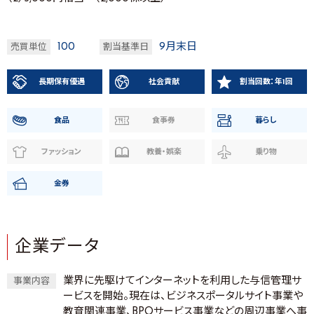
100
9月末日
売買単位
割当基準日
長期保有優遇
社会貢献
割当回数：年1回
食品
食事券
暮らし
ファッション
教養・娯楽
乗り物
金券
企業データ
業界に先駆けてインターネットを利用した与信管理サ
事業内容
ービスを開始。現在は、ビジネスポータルサイト事業や
教育関連事業、BPOサービス事業などの周辺事業へ事