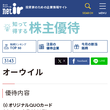
投資家のための
企業情報サイト
SEARCH
MENU
注目の
今月の割当
銘柄ランキング
TOP 50
優待企業
銘柄
3143
X
facebook
LINE
オーウイル
優待内容
（1）オリジナルQUOカード