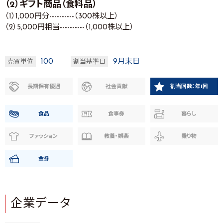
（2）ギフト商品（食料品）
（1）1,000円分----------（300株以上）
（2）5,000円相当----------（1,000株以上）
100
9月末日
売買単位
割当基準日
長期保有優遇
社会貢献
割当回数：年1回
食品
食事券
暮らし
ファッション
教養・娯楽
乗り物
金券
企業データ