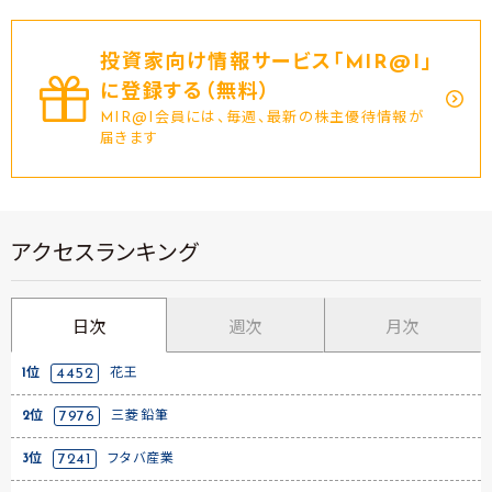
投資家向け情報サービス｢MIR@I｣
に登録する（無料）
MIR@I会員には、毎週、最新の株主優待情報が
届きます
アクセスランキング
日次
週次
月次
1位
4452
花王
2位
7976
三菱鉛筆
3位
7241
フタバ産業