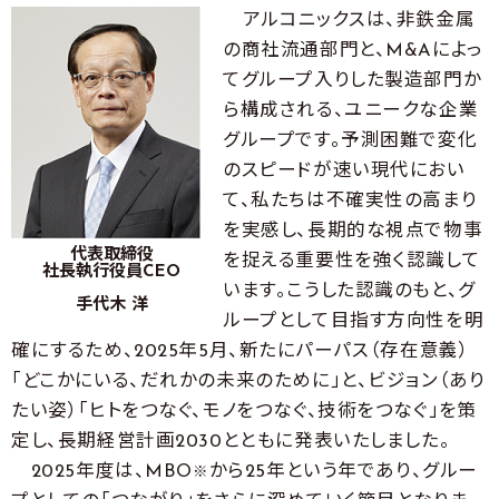
アルコニックスは、非鉄金属
の商社流通部門と、M&Aによっ
てグループ入りした製造部門か
ら構成される、ユニークな企業
グループです。予測困難で変化
のスピードが速い現代におい
て、私たちは不確実性の高まり
を実感し、長期的な視点で物事
代表取締役
を捉える重要性を強く認識して
社長執行役員CEO
います。こうした認識のもと、グ
手代木 洋
ループとして目指す方向性を明
確にするため、2025年5月、新たにパーパス（存在意義）
「どこかにいる、だれかの未来のために」と、ビジョン（あり
たい姿）「ヒトをつなぐ、モノをつなぐ、技術をつなぐ」を策
定し、長期経営計画2030とともに発表いたしました。
2025年度は、MBO
から25年という年であり、グルー
※