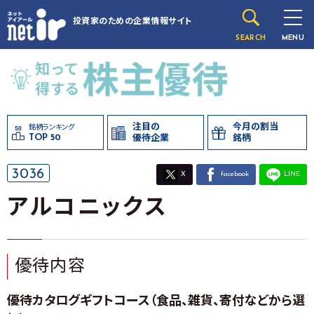
投資家のための
企業情報サイト
SEARCH
MENU
注目の
今月の割当
銘柄ランキング
TOP 50
優待企業
銘柄
3036
X
facebook
LINE
アルコニックス
優待内容
優待カタログギフトコース（食品、雑貨、寄付などから選