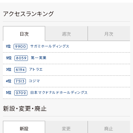
アクセスランキング
日次
週次
月次
1位
9900
サガミホールディングス
2位
8059
第一実業
3位
6194
アトラエ
4位
7513
コジマ
5位
2702
日本マクドナルドホールディングス
新設・変更・廃止
新設
変更
廃止