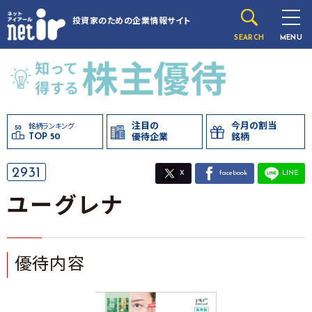
投資家のための
企業情報サイト
SEARCH
MENU
注目の
今月の割当
銘柄ランキング
TOP 50
優待企業
銘柄
2931
X
facebook
LINE
ユーグレナ
優待内容