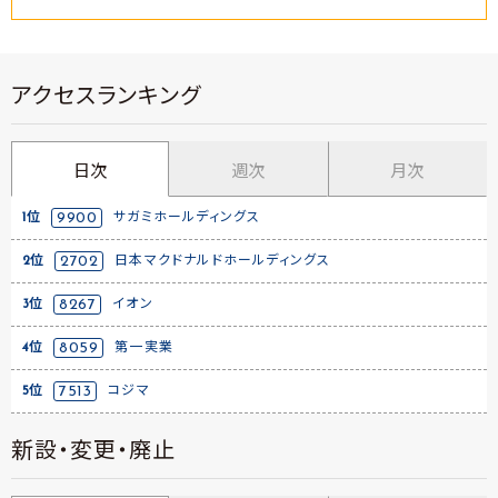
アクセスランキング
日次
週次
月次
1位
9900
サガミホールディングス
2位
2702
日本マクドナルドホールディングス
3位
8267
イオン
4位
8059
第一実業
5位
7513
コジマ
新設・変更・廃止