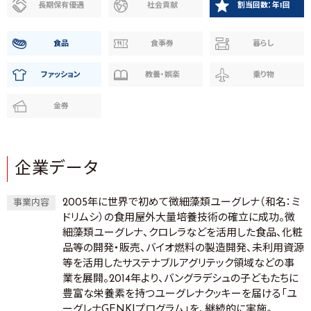
長期保有優遇
社会貢献
割当回数：年1回
食品
食事券
暮らし
ファッション
教養・娯楽
乗り物
金券
企業データ
2005年に世界で初めて微細藻類ユーグレナ（和名：ミ
事業内容
ドリムシ）の食用屋外大量培養技術の確立に成功。微
細藻類ユーグレナ、クロレラなどを活用した食品、化粧
品等の開発・販売、バイオ燃料の製造開発、未利用資源
等を活用したサステナブルアグリテック領域などの事
業を展開。2014年より、バングラデシュの子どもたちに
豊富な栄養素を持つユーグレナクッキーを届ける「ユ
ーグレナGENKIプログラム」を、継続的に実施。