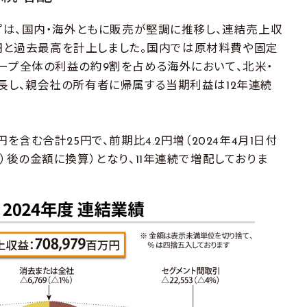
プは、国内・海外ともに販売が堅調に推移し、連結売上収
9億円と過去最高を計上しました。国内では原材料費や固定
ープ全体の利益の約9割を占める海外において、北米・
長し、親会社の所有者に帰属する当期利益は12年連続
含む合計25円で、前期比4.2円増（2024年4月1日付
）後の金額に換算）となり、11年連続で増配しておりま