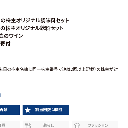
0円相当の株主オリジナル調味料セット
円相当の株主オリジナル飲料セット
製造のワイン
の寄付
月末日の株主名簿に同一株主番号で連続2回以上記載）の株主が対
日
貢献
割当回数：年1回
事券
暮らし
ファッション