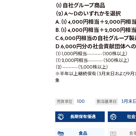
（1）自社グループ商品
（2）A～Dのいずれかを選択
A.（1）4,000円相当＋2,00
B.（1）4,000円相当＋2,000
C.6,000円相当の自社グループ
D.6,000円分の社会貢献団体へ
（1）1,000円相当----------（100株以上）
（1）2,000円相当----------（500株以上）
（2）----------（5,000株以上）
※半年以上継続保有（3月末日および9
象
100
3月末
売買単位
割当基準日
長期保有優遇
社会
食品
食