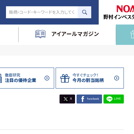
アイアールマガジン
徹底研究
今すぐチェック！
注目の
優待企業
今月の割当
銘柄
X
facebook
LINE