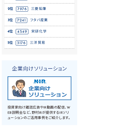
2位
7976
三菱鉛筆
3位
7241
フタバ産業
4位
4549
栄研化学
5位
3176
三洋貿易
企業向けソリューション
投資家向け雑誌広告やIR動画の配信、W
EB説明会など、野村IRが提供するIRソリ
ューションのご活用事例をご紹介します。