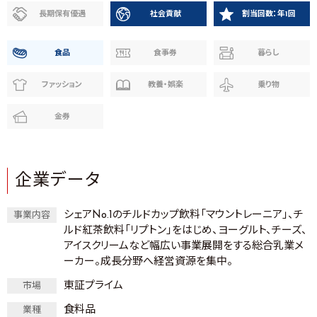
長期保有優遇
社会貢献
割当回数：年1回
食品
食事券
暮らし
ファッション
教養・娯楽
乗り物
金券
企業データ
シェアNo.1のチルドカップ飲料「マウントレーニア」、チ
事業内容
ルド紅茶飲料「リプトン」をはじめ、ヨーグルト、チーズ、
アイスクリームなど幅広い事業展開をする総合乳業メ
ーカー。成長分野へ経営資源を集中。
東証プライム
市場
食料品
業種