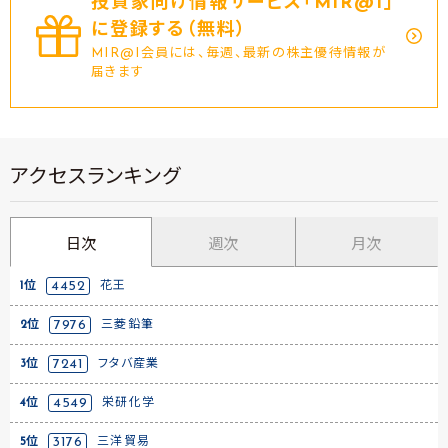
投資家向け情報サービス｢MIR@I｣
に登録する（無料）
MIR@I会員には、毎週、最新の株主優待情報が
届きます
アクセスランキング
日次
週次
月次
1位
4452
花王
2位
7976
三菱鉛筆
3位
7241
フタバ産業
4位
4549
栄研化学
5位
3176
三洋貿易