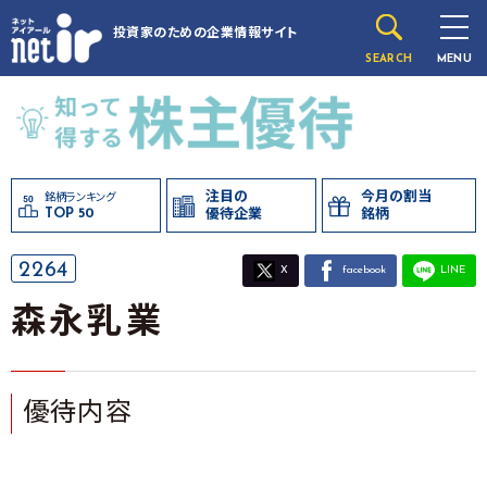
投資家のための
企業情報サイト
SEARCH
MENU
注目の
今月の割当
銘柄ランキング
TOP 50
優待企業
銘柄
2264
X
facebook
LINE
森永乳業
優待内容