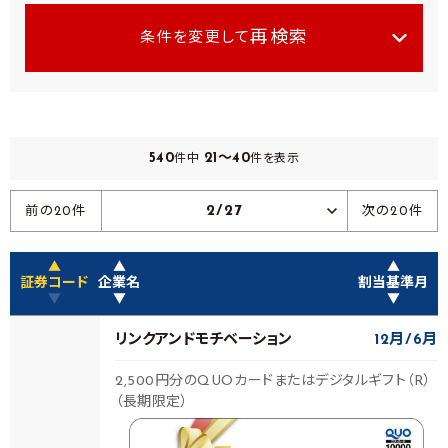
再検索
条件を変更して
540
21～40
件中
件を表示
2/27
前の20件
次の20件
▲
▲
▲
証券コード
企業名
割当基準月
▼
▼
▼
リンクアンドモチベーション
12月
6月
2,500円分のQUOカードまたはデジタルギフト（R）
（長期限定）