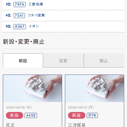
3位
7976
三菱鉛筆
4位
7241
フタバ産業
5位
8267
イオン
新設・変更・廃止
新設
変更
廃止
2026/08/05（水）
2026/08/03（月）
4452
3176
新設
新設
花王
三洋貿易