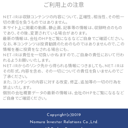
ご利用上の
注意
NET-IRは収録コンテンツの内容について、正確性、相当性、その他一
切の責任を負うものではありません。
本サイト上に掲載の動画、静止画、記事等の情報は、収録時点のもの
であり、その後、変更されている場合があります。
最新の情報は、会社のHPをご覧になるなどご自身でご確認ください。
なお、本コンテンツは投資勧誘のためのものではありませんので、この
情報を基に投資をなされる場合にも、
NET-IRは責任を一切負いかねますので、ご自身の責任において行わ
れるようお願いいたします。
NET-IRからのリンク先から得られる情報につきましても、NET-IRは
その形式、内容を含め、 その一切についての責任を負いませんのでご
了承ください。
また、コンテンツの内容に対する改変、修正、追加等の一切の行為を
禁止いたします。
個別の会社概要データの最新の情報は、会社のHPをご覧になるなど
ご自身でご確認ください。
Copyright(c)2019
Nomura lnvestor Relations Co.,Ltd.