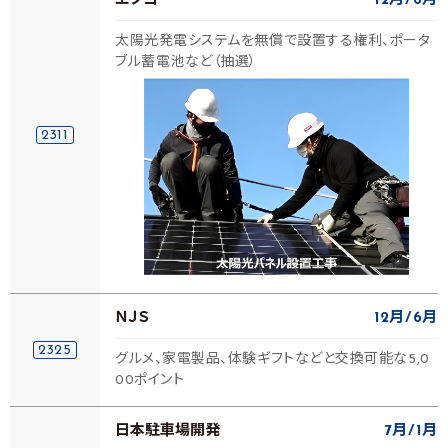
エプコ
12月
6月
太陽光発電システムを無償で設置する権利、ポータ
ブル蓄電池など（抽選）
2311
ＮＪＳ
12月
6月
2325
グルメ、家電製品、体験ギフトなどと交換可能な5,0
00ポイント
日本駐車場開発
7月
1月