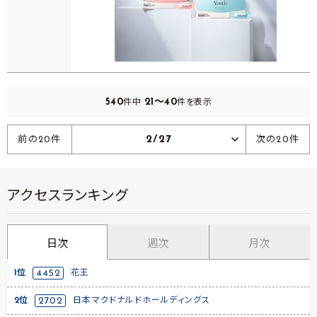
540
21～40
件中
件を表示
2/27
前の20件
次の20件
アクセスランキング
日次
週次
月次
1位
4452
花王
2位
2702
日本マクドナルドホールディングス