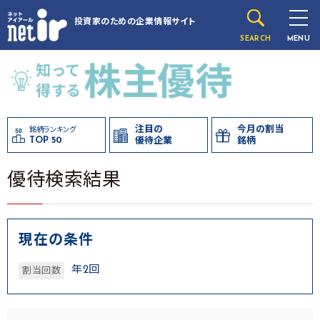
投資家のための
企業情報サイト
SEARCH
MENU
注目の
今月の割当
銘柄ランキング
TOP 50
優待企業
銘柄
優待検索結果
現在の条件
年2回
割当回数