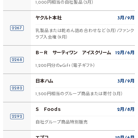
1,000円相当の自社製品（3月）
ヤクルト本社
3月
9月
2267
乳製品または乾めん詰め合わせなど（3月）/ファンク
ラブ入会権（9月）
Ｂ－Ｒ サーティワン アイスクリーム
12月
6月
2268
1,200円分のeGift（電子ギフト）
日本ハム
3月
9月
2282
1,500円相当のグループ商品または寄付（3月）
Ｓ Ｆｏｏｄｓ
2月
8月
2292
自社グループ商品特別販売