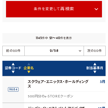
再検索
条件を変更して
1145
21～40
件中
件を表示
2/58
前の20件
次の20件
▲
▲
▲
証券コード
企業名
割当基準月
▼
▼
▼
スクウェア・エニックス・ホールディング
3月
ス
9684
500円分のe-STOREクーポン