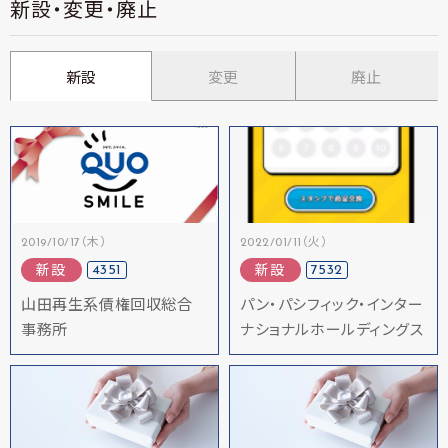
新設・変更・廃止
新設
変更
廃止
2019/10/17（木）
2022/01/11（火）
4351
7532
新設
新設
山田再生系債権回収総合
パン・パシフィック・インター
事務所
ナショナルホールディングス