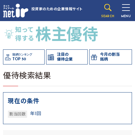
投資家のための
企業情報サイト
SEARCH
MENU
注目の
今月の割当
銘柄ランキング
TOP 50
優待企業
銘柄
優待検索結果
現在の条件
年1回
割当回数