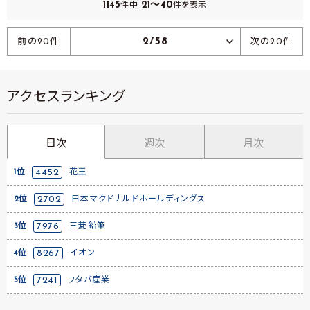
1145
21～40
件中
件を表示
2/58
前の20件
次の20件
アクセスランキング
日次
週次
月次
1位
4452
花王
2位
2702
日本マクドナルドホールディングス
3位
7976
三菱鉛筆
4位
8267
イオン
5位
7241
フタバ産業