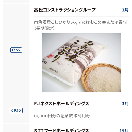
高松コンストラクショングループ
3月
南魚沼産こしひかり5kgまたはおこめ券または寄付
（長期限定）
1762
ＦＪネクストホールディングス
3月
8935
10,000円分の温泉旅館利用券
ＳＴＩフードホールディングス
12月