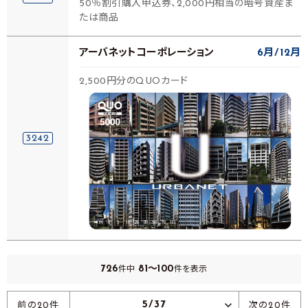
50％割引購入申込券、2,000円相当の暗号資産ま
たは商品
アーバネットコーポレーション
6月
12月
2,500円分のQUOカード
3242
726
81～100
件中
件を表示
5/37
前の20件
次の20件