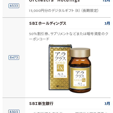
Ｏｒｃｈｅｓｔｒａ Ｈｏｌｄｉｎｇｓ
12月
6533
15,000円分のデジタルギフト（R）（長期限定）
ＳＢＩホールディングス
3月
50％割引券、サプリメントなどまたは暗号資産のク
ーポンコード
8473
ＳＢＩ新生銀行
3月
8303