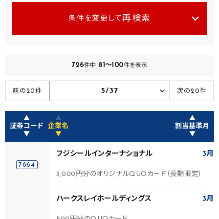
再検索
条件を変更して
726
81～100
件中
件を表示
5/37
前の20件
次の20件
▲
▲
▲
証券コード
企業名
割当基準月
▼
▼
▼
フジシールインターナショナル
3月
7864
3,000円分のオリジナルQUOカード（長期限定）
ハークスレイホールディングス
3月