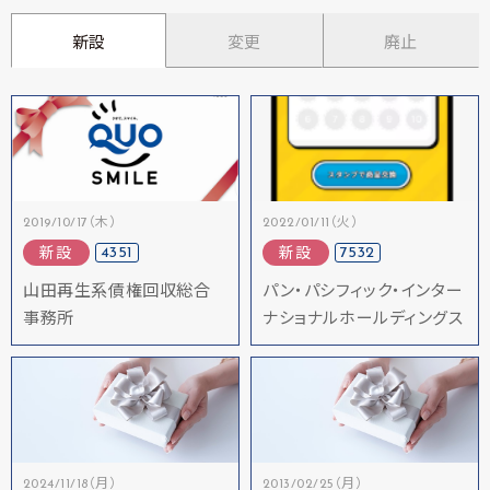
新設
変更
廃止
2019/10/17（木）
2022/01/11（火）
4351
7532
新設
新設
山田再生系債権回収総合
パン・パシフィック・インター
事務所
ナショナルホールディングス
2024/11/18（月）
2013/02/25（月）