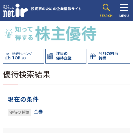
投資家のための
企業情報サイト
SEARCH
MENU
注目の
今月の割当
銘柄ランキング
TOP 50
優待企業
銘柄
優待検索結果
現在の条件
金券
優待の種類