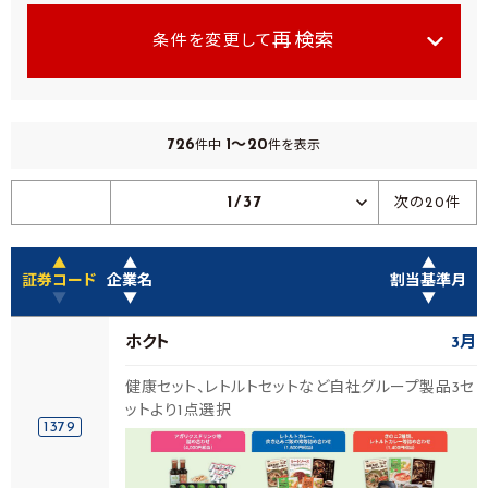
再検索
条件を変更して
726
1～20
件中
件を表示
1/37
次の20件
▲
▲
▲
証券コード
企業名
割当基準月
▼
▼
▼
ホクト
3月
健康セット、レトルトセットなど自社グループ製品3セ
ットより1点選択
1379