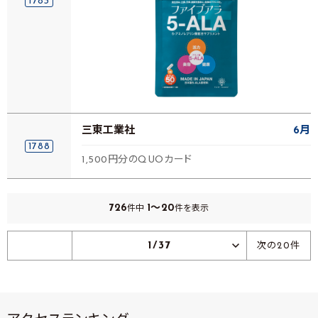
1783
三東工業社
6月
1788
1,500円分のQUOカード
726
1～20
件中
件を表示
1/37
次の20件