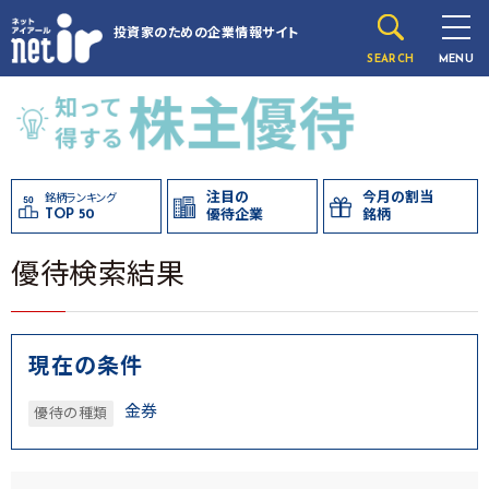
投資家のための
企業情報サイト
SEARCH
MENU
注目の
今月の割当
銘柄ランキング
TOP 50
優待企業
銘柄
優待検索結果
現在の条件
金券
優待の種類