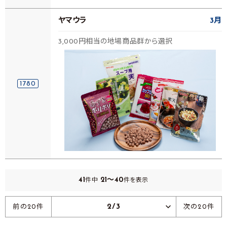
ヤマウラ
3月
3,000円相当の地場商品群から選択
1780
41
21～40
件中
件を表示
2/3
前の20件
次の20件