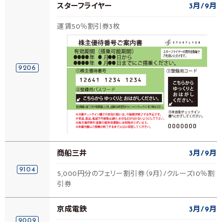
スターフライヤー
3月
9月
運賃50％割引券3枚
9206
商船三井
3月
9月
9104
5,000円分のフェリー割引券（9月）/クルーズ10％割
引券
京成電鉄
3月
9月
9009