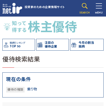
投資家のための
企業情報サイト
SEARCH
MENU
注目の
今月の割当
銘柄ランキング
TOP 50
優待企業
銘柄
優待検索結果
現在の条件
乗り物
優待の種類