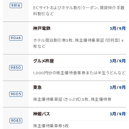
9816
ECサイトおよびホテル割引クーポン、賃貸仲介手数
料割引など
神戸電鉄
3月
9月
9046
ホテル宿泊割引券2枚、株主優待乗車証（切符型）4
枚など
グルメ杵屋
3月
9月
9850
1,000円分の株主優待食事券または半生うどんなど
東急
3月
9月
9005
株主優待乗車証（きっぷ式）2枚、株主優待券
神姫バス
3月
9月
9083
株主優待乗車券5枚