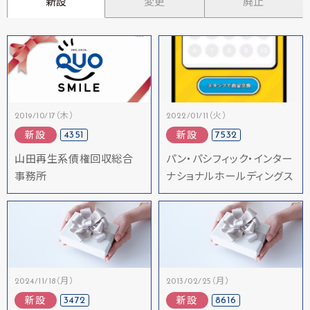
新設
変更
廃止
2019/10/17（木）
2022/01/11（火）
4351
7532
新設
新設
山田再生系債権回収総合
パン・パシフィック・インター
事務所
ナショナルホールディングス
2024/11/18（月）
2013/02/25（月）
3472
8616
新設
新設