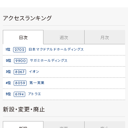
アクセスランキング
日次
週次
月次
1位
2702
日本マクドナルドホールディングス
2位
9900
サガミホールディングス
3位
8267
イオン
4位
8059
第一実業
5位
6194
アトラエ
新設・変更・廃止