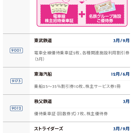
東武鉄道
3月
9月
9001
電車全線優待乗車証2枚、各種関連施設利用割引券
（3月）
東海汽船
12月
6月
9173
乗船25～35％割引券10枚、株主サービス券1冊
秩父鉄道
3月
9012
優待乗車証（回数券式）7枚、株主優待券
ストライダーズ
3月
9月