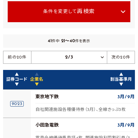
再検索
条件を変更して
41
21～40
件中
件を表示
2/3
前の20件
次の20件
▲
▲
▲
証券コード
企業名
割当基準月
▼
▼
▼
東京地下鉄
3月
9月
9023
自社関連施設各種優待券（3月）、全線きっぷ3枚
小田急電鉄
3月
9月