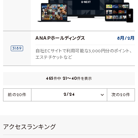
ＡＮＡＰホールディングス
8月
2月
3189
自社ECサイトで利用可能な3,000円分のポイント、
エステチケットなど
465
21～40
件中
件を表示
2/24
前の20件
次の20件
アクセスランキング