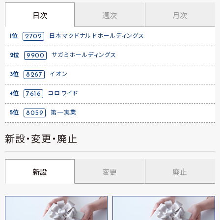
日次
週次
月次
1位
2702
日本マクドナルドホールディングス
2位
9900
サガミホールディングス
3位
8267
イオン
4位
7616
コロワイド
5位
8059
第一実業
新設・変更・廃止
新設
変更
廃止