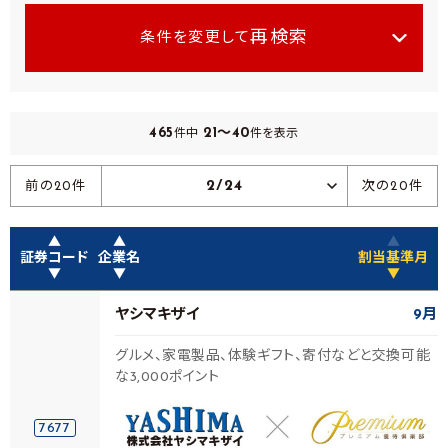
再検索
条件を変更して
465
21～40
件中
件を表示
2/24
前の20件
次の20件
▲
▲
▲
証券コード
企業名
割当基準月
▼
▼
▼
ヤシマキザイ
9月
グルメ、家電製品、体験ギフト、寄付などと交換可能
な3,000ポイント
7677