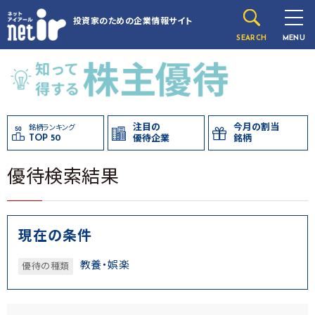
投資家のための
企業情報サイト
SEARCH
MENU
注目の
今月の割当
銘柄ランキング
TOP 50
優待企業
銘柄
優待検索結果
現在の条件
教養・娯楽
優待の種類