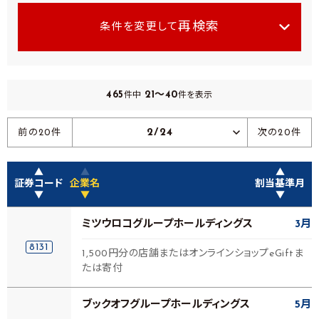
再検索
条件を変更して
465
21～40
件中
件を表示
2/24
前の20件
次の20件
▲
▲
▲
証券コード
企業名
割当基準月
▼
▼
▼
ミツウロコグループホールディングス
3月
8131
1,500円分の店舗またはオンラインショップeGiftま
たは寄付
ブックオフグループホールディングス
5月