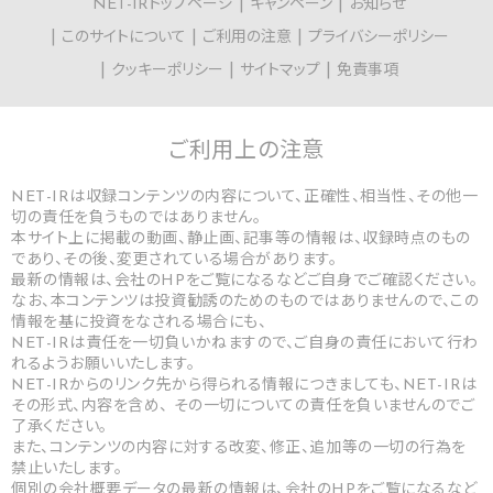
NET-IRトップページ
キャンペーン
お知らせ
このサイトについて
ご利用の注意
プライバシーポリシー
クッキーポリシー
サイトマップ
免責事項
ご利用上の
注意
NET-IRは収録コンテンツの内容について、正確性、相当性、その他一
切の責任を負うものではありません。
本サイト上に掲載の動画、静止画、記事等の情報は、収録時点のもの
であり、その後、変更されている場合があります。
最新の情報は、会社のHPをご覧になるなどご自身でご確認ください。
なお、本コンテンツは投資勧誘のためのものではありませんので、この
情報を基に投資をなされる場合にも、
NET-IRは責任を一切負いかねますので、ご自身の責任において行わ
れるようお願いいたします。
NET-IRからのリンク先から得られる情報につきましても、NET-IRは
その形式、内容を含め、 その一切についての責任を負いませんのでご
了承ください。
また、コンテンツの内容に対する改変、修正、追加等の一切の行為を
禁止いたします。
個別の会社概要データの最新の情報は、会社のHPをご覧になるなど