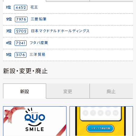
1位
4452
花王
2位
7976
三菱鉛筆
3位
2702
日本マクドナルドホールディングス
4位
7241
フタバ産業
5位
3176
三洋貿易
新設・変更・廃止
新設
変更
廃止