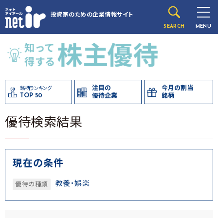
投資家のための
企業情報サイト
SEARCH
MENU
注目の
今月の割当
銘柄ランキング
TOP 50
優待企業
銘柄
優待検索結果
現在の条件
教養・娯楽
優待の種類