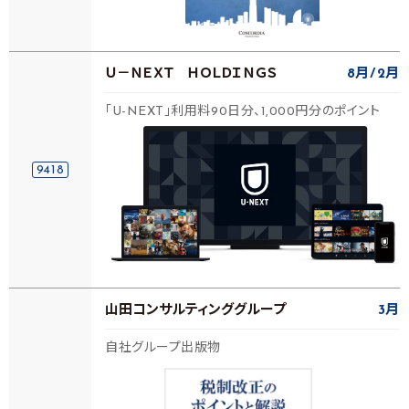
Ｕ－ＮＥＸＴ ＨＯＬＤＩＮＧＳ
8月
2月
「U-NEXT」利用料90日分、1,000円分のポイント
9418
山田コンサルティンググループ
3月
自社グループ出版物