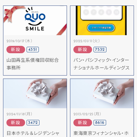
2019/10/17（木）
2022/01/11（火）
4351
7532
新設
新設
山田再生系債権回収総合
パン・パシフィック・インター
事務所
ナショナルホールディングス
2024/11/18（月）
2013/02/25（月）
3472
8616
新設
新設
日本ホテル＆レジデンシャ
東海東京フィナンシャル・ホ