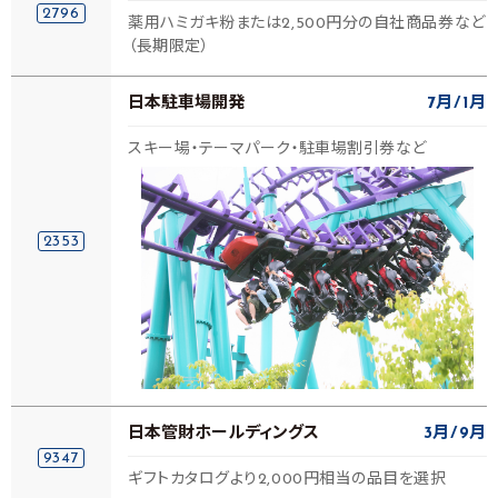
2796
薬用ハミガキ粉または2,500円分の自社商品券など
（長期限定）
日本駐車場開発
7月
1月
スキー場・テーマパーク・駐車場割引券など
2353
日本管財ホールディングス
3月
9月
9347
ギフトカタログより2,000円相当の品目を選択