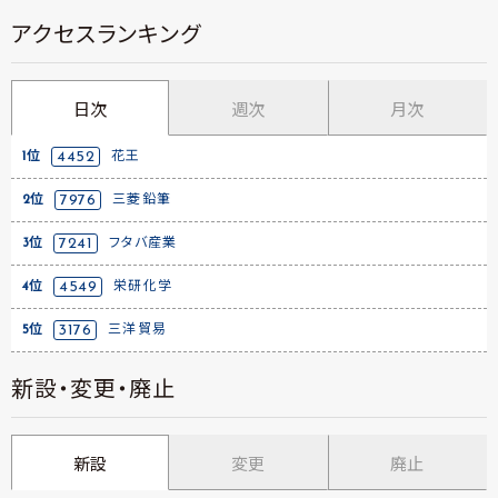
アクセスランキング
日次
週次
月次
1位
4452
花王
2位
7976
三菱鉛筆
3位
7241
フタバ産業
4位
4549
栄研化学
5位
3176
三洋貿易
新設・変更・廃止
新設
変更
廃止