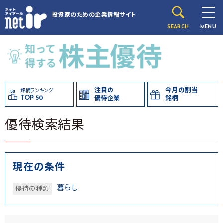
投資家のための
企業情報サイト
SEARCH
MENU
注目の
今月の割当
銘柄ランキング
TOP 50
優待企業
銘柄
優待検索結果
現在の条件
暮らし
優待の種類