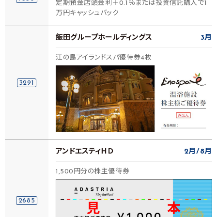
定期預金店頭金利＋0.1％または投資信託購入で1
万円キャッシュバック
飯田グループホールディングス
3月
江の島アイランドスパ優待券4枚
3291
アンドエスティＨＤ
2月
8月
1,500円分の株主優待券
2685