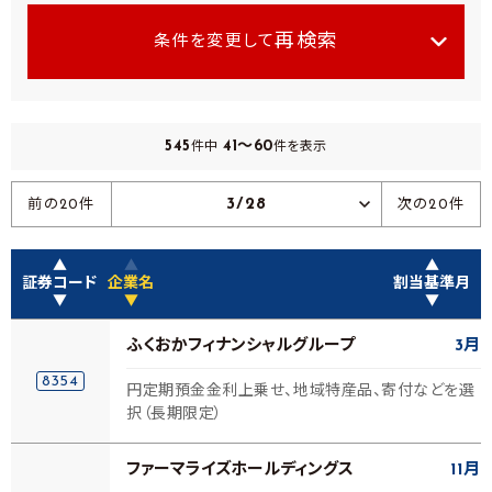
再検索
条件を変更して
545
41～60
件中
件を表示
3/28
前の20件
次の20件
▲
▲
▲
証券コード
企業名
割当基準月
▼
▼
▼
ふくおかフィナンシャルグループ
3月
8354
円定期預金金利上乗せ、地域特産品、寄付などを選
択（長期限定）
ファーマライズホールディングス
11月