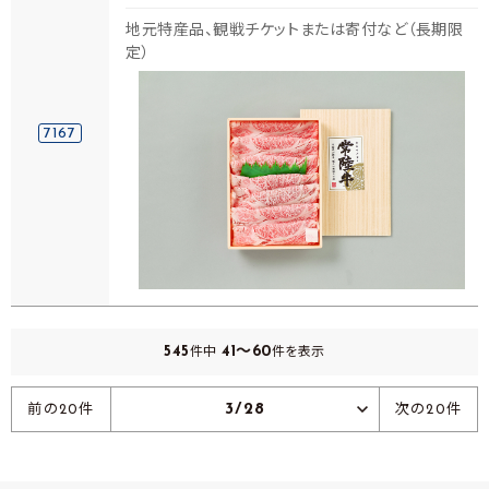
地元特産品、観戦チケットまたは寄付など（長期限
定）
7167
545
41～60
件中
件を表示
3/28
前の20件
次の20件